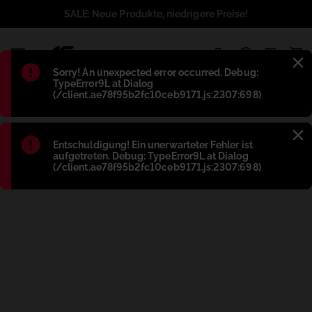
SALE: Neue Produkte, niedrigere Preise!
1
Błąd
:
Sorry! An unexpected error occurred. Debug:
TypeError9L at Dialog
(/client.ae78f95b2fc10ceb9171.js:2307:698)
Błąd
:
Entschuldigung! Ein unerwarteter Fehler ist
aufgetreten. Debug: TypeError9L at Dialog
(/client.ae78f95b2fc10ceb9171.js:2307:698)