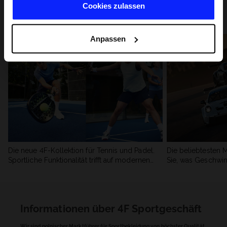
kennen
Cookies zulassen
Alle Einträge überprüfen
Anpassen
Die neue 4F-Kollektion für Tennis und Padel.
Die beliebtesten 
Sportliche Funktionalität trifft auf modernen
Sie, was Geschwin
Stil.
begeistert.
Informationen über 4F Sportgeschäft
Wir sind polnischer Marktführer für Sportbekleidung von höchster Qualität.