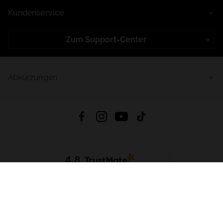
Kundenservice
Zum Support-Center
Abkürzungen
4.8
Basierend auf
999
Bewertungen
von jeher
App Herunterladen:
App Store
Google Play
App Gallery