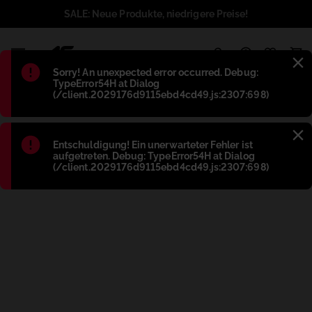
SALE: Neue Produkte, niedrigere Preise!
1
Błąd
:
Sorry! An unexpected error occurred. Debug:
TypeError54H at Dialog
(/client.2029176d9115ebd4cd49.js:2307:698)
Błąd
:
Entschuldigung! Ein unerwarteter Fehler ist
aufgetreten. Debug: TypeError54H at Dialog
(/client.2029176d9115ebd4cd49.js:2307:698)