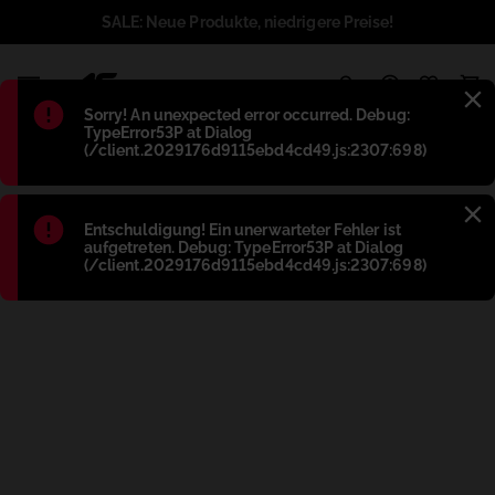
SALE: Neue Produkte, niedrigere Preise!
1
Błąd
:
Sorry! An unexpected error occurred. Debug:
TypeError53P at Dialog
(/client.2029176d9115ebd4cd49.js:2307:698)
Błąd
:
Entschuldigung! Ein unerwarteter Fehler ist
aufgetreten. Debug: TypeError53P at Dialog
(/client.2029176d9115ebd4cd49.js:2307:698)