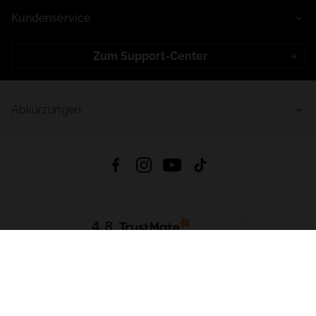
Kundenservice
Zum Support-Center
Abkürzungen
4.8
Basierend auf
998
Bewertungen
von jeher
App Herunterladen:
App Store
Google Play
App Gallery