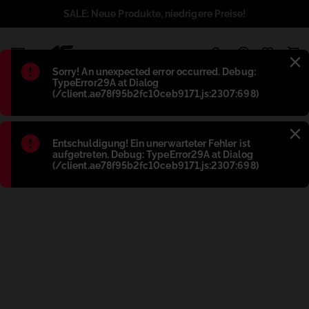
SALE: Neue Produkte, niedrigere Preise!
1
Błąd
:
Sorry! An unexpected error occurred. Debug:
TypeError29A at Dialog
(/client.ae78f95b2fc10ceb9171.js:2307:698)
Błąd
:
Entschuldigung! Ein unerwarteter Fehler ist
aufgetreten. Debug: TypeError29A at Dialog
(/client.ae78f95b2fc10ceb9171.js:2307:698)