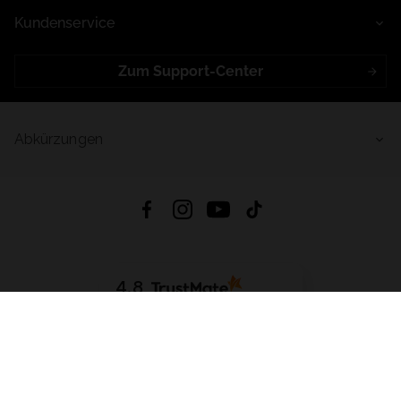
Kundenservice
Zum Support-Center
Abkürzungen
4.8
Basierend auf
998
Bewertungen
von jeher
App Herunterladen:
App Store
Google Play
App Gallery