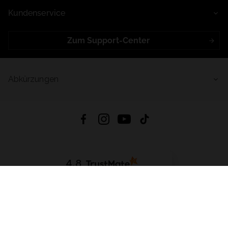
Kundenservice
Zum Support-Center
Abkürzungen
4.8
Basierend auf
998
Bewertungen
von jeher
App Herunterladen:
App Store
Google Play
App Gallery