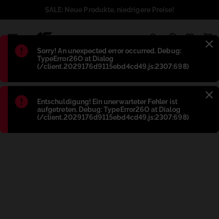
SALE: Neue Produkte, niedrigere Preise!
1
Błąd
:
Sorry! An unexpected error occurred. Debug:
TypeError26O at Dialog
(/client.2029176d9115ebd4cd49.js:2307:698)
Błąd
:
Entschuldigung! Ein unerwarteter Fehler ist
aufgetreten. Debug: TypeError26O at Dialog
(/client.2029176d9115ebd4cd49.js:2307:698)