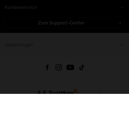
Kundenservice
Zum Support-Center
Abkürzungen
4.8
Basierend auf
998
Bewertungen
von jeher
App Herunterladen:
App Store
Google Play
App Gallery