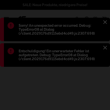
SALE: Neue Produkte, niedrigere Preise!
1
Błąd
:
Sorry! An unexpected error occurred. Debug:
TypeError08 at Dialog
(/client.2029176d9115ebd4cd49.js:2307:698)
Błąd
:
Entschuldigung! Ein unerwarteter Fehler ist
aufgetreten. Debug: TypeError08 at Dialog
(/client.2029176d9115ebd4cd49.js:2307:698)