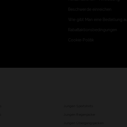
Beschwerde einreichen
Wie gibt Man eine Bestellung a
Rabattaktionsbedingungen
Cookie-Politik
s
Jungen Sportshirts
s
Jungen Regenjacke
Jungen Übergangsjacken