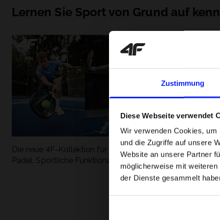
Lernen Sie Sport von Grund auf ken
Zustimmung
Diese Webseite verwendet 
Wir verwenden Cookies, um I
und die Zugriffe auf unsere 
Die neue 4F-Kollektion für Tennis und
Die beliebtesten
Website an unsere Partner fü
Padel. Sportliche Funktionalität trifft auf
entdecken Sie, 
möglicherweise mit weiteren
modernen Stil.
Geschwindigkeit
der Dienste gesammelt habe
begeistert.