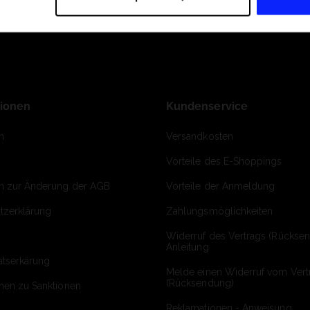
tionen
Kundenservice
m
Versandkosten
Vorteile des E-Shoppings
on zur Änderung der AGB
Vorteile der Anmeldung
tzerklärung
Zahlungsmöglichkeiten
Widerruf des Vertrags (Rückse
Anleitung
ätserkärung
Melde einen Widerruf vom Vert
(Rücksendung)
onen zu Sanktionen
Reklamationen - Anweisung