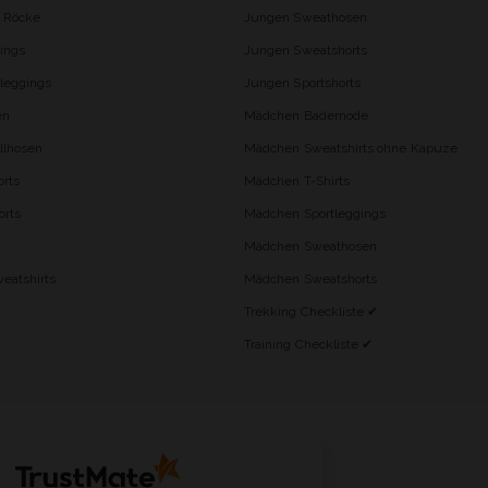
d Röcke
Jungen Sweathosen
ings
Jungen Sweatshorts
leggings
Jungen Sportshorts
en
Mädchen Bademode
lhosen
Mädchen Sweatshirts ohne Kapuze
rts
Mädchen T-Shirts
orts
Mädchen Sportleggings
Mädchen Sweathosen
eatshirts
Mädchen Sweatshorts
Trekking Checkliste ✔
Training Checkliste ✔