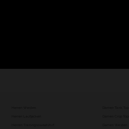
Herren Westen
Damen Tank Top
Herren Laufjacken
Damen Crop Top
Herren Trainingssweatshirt
Damen Westen