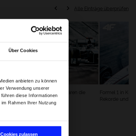
Alle Einträge überprüfen
Über Cookies
 Medien anbieten zu können
hrer Verwendung unserer
Formel 1 Glossar - Wir erklären die
Formel 1 in Kürz
 führen diese Informationen
ung
wichtigsten Rennbegriffe
Rekorde und die
ie im Rahmen Ihrer Nutzung
Cookies zulassen