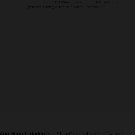
Team nahezu 1300 Mitarbeiter und das Unternehmen
gehört zu den größten polnischen Sportmarken.
App Herunterladen:
App Store
Google Play
App Gallery