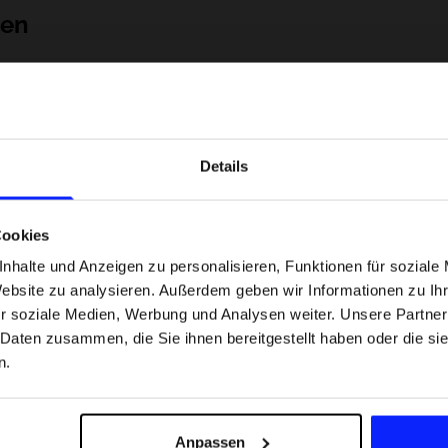
nen
Details
Cookies
nhalte und Anzeigen zu personalisieren, Funktionen für soziale
Website zu analysieren. Außerdem geben wir Informationen zu I
 Motorsportarten -
Formel-1-Strecken, die keine Fehler
r soziale Medien, Werbung und Analysen weiter. Unsere Partner
was
verzeihen - wo Präzision und Erfahr
 Daten zusammen, die Sie ihnen bereitgestellt haben oder die s
sfans am meisten
zählen.
n.
Versandkosten
Unsere Geschäfte finden
Für das Business
Anpassen