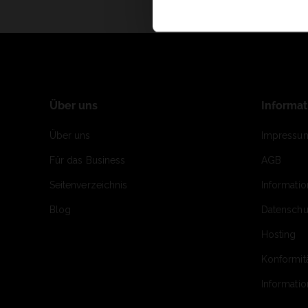
Über uns
Informa
Über uns
Impressu
Für das Business
AGB
Seitenverzeichnis
Informati
Blog
Datenschu
Hosting
Konformit
Informati