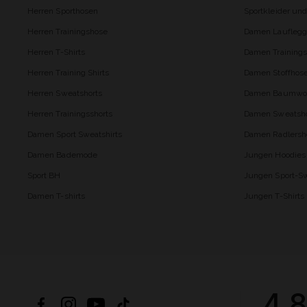
Herren Sporthosen
Sportkleider un
Herren Trainingshose
Damen Lauflegg
Herren T-Shirts
Damen Trainings
Herren Training Shirts
Damen Stoffhos
Herren Sweatshorts
Damen Baumwol
Herren Trainingsshorts
Damen Sweatsho
Damen Sport Sweatshirts
Damen Radlersh
Damen Bademode
Jungen Hoodies
Sport BH
Jungen Sport-Sw
Damen T-shirts
Jungen T-Shirts
4.8