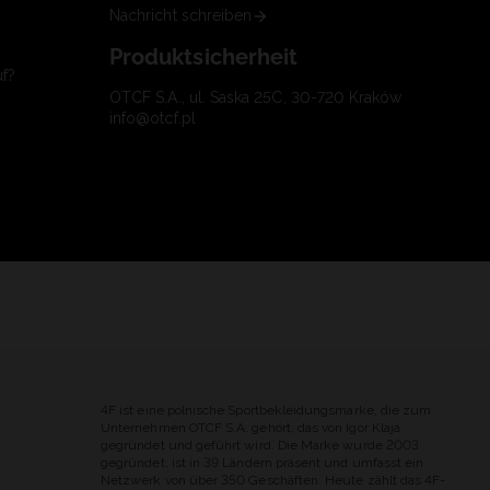
Nachricht schreiben
Produktsicherheit
uf?
OTCF S.A., ul. Saska 25C, 30-720 Kraków
info@otcf.pl
4F ist eine polnische Sportbekleidungsmarke, die zum
Unternehmen OTCF S.A. gehört, das von Igor Klaja
gegründet und geführt wird. Die Marke wurde 2003
gegründet, ist in 39 Ländern präsent und umfasst ein
Netzwerk von über 350 Geschäften. Heute zählt das 4F-