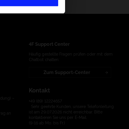
4F Support Center
Häufig gestellte Fragen prüfen oder mit dem
Chatbot chatten:
Zum Support-Center
Kontakt
ndung) –
+49 (89) 12224657
Sehr geehrte Kunden, unsere Telefonleitung
ist am 29.07.2026 nicht erreichbar. Bitte
rag an
kontaktieren Sie uns per E-Mail.
(9-16 ab Mo. bis Fr.)