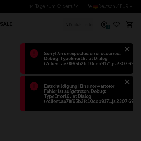
Hilfe
14 Tage zum Widerruf des 
Deutsch
/ EUR
SALE
1
Błąd
:
Sorry! An unexpected error occurred.
Debug: TypeError16J at Dialog
(/client.ae78f95b2fc10ceb9171.js:2307:698)
Błąd
:
Entschuldigung! Ein unerwarteter
Fehler ist aufgetreten. Debug:
TypeError16J at Dialog
(/client.ae78f95b2fc10ceb9171.js:2307:698)