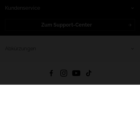
Kundenservice
Zum Support-Center
Abkürzungen
4.8
Basierend auf
998
Bewertungen
von jeher
App Herunterladen:
App Store
Google Play
App Gallery