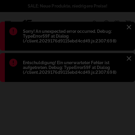
SALE: Neue Produkte, niedrigere Preise!
1
Błąd
:
Sorry! An unexpected error occurred. Debug:
TypeError59F at Dialog
(/client.2029176d9115ebd4cd49.js:2307:698)
Błąd
:
Entschuldigung! Ein unerwarteter Fehler ist
aufgetreten. Debug: TypeError59F at Dialog
(/client.2029176d9115ebd4cd49.js:2307:698)