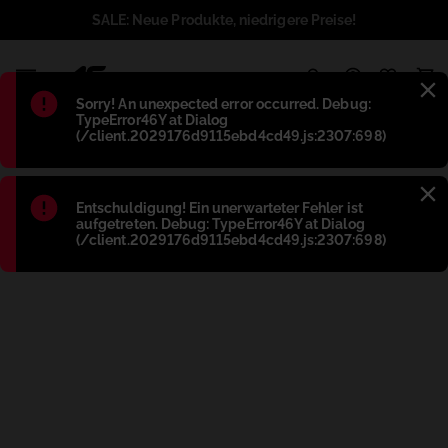
SALE: Neue Produkte, niedrigere Preise!
1
Błąd
:
Sorry! An unexpected error occurred. Debug:
TypeError46Y at Dialog
(/client.2029176d9115ebd4cd49.js:2307:698)
Błąd
:
Entschuldigung! Ein unerwarteter Fehler ist
aufgetreten. Debug: TypeError46Y at Dialog
(/client.2029176d9115ebd4cd49.js:2307:698)