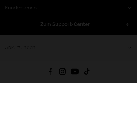
Kundenservice
Zum Support-Center
Abkürzungen
App Herunterladen:
App Store
Google Play
App Gallery
Alle Rechte vorbehalten © 2026
4fstore.de: Sportbekleidung, Schuhe und Zubehör | Powered by OTCF