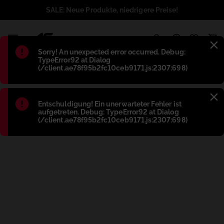
SALE: Neue Produkte, niedrigere Preise!
1
Błąd
:
Sorry! An unexpected error occurred. Debug:
TypeError92 at Dialog
(/client.ae78f95b2fc10ceb9171.js:2307:698)
Błąd
:
Entschuldigung! Ein unerwarteter Fehler ist
aufgetreten. Debug: TypeError92 at Dialog
(/client.ae78f95b2fc10ceb9171.js:2307:698)