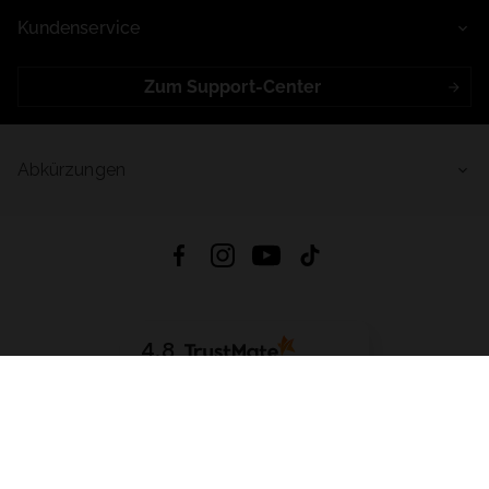
Kundenservice
Zum Support-Center
Abkürzungen
4.8
Basierend auf
998
Bewertungen
von jeher
App Herunterladen:
App Store
Google Play
App Gallery