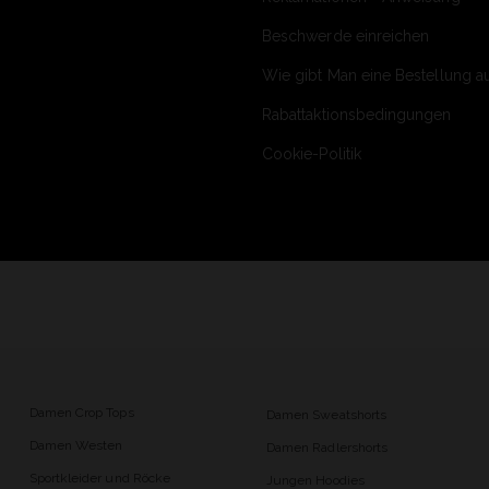
Beschwerde einreichen
Wie gibt Man eine Bestellung a
Rabattaktionsbedingungen
Cookie-Politik
Damen Crop Tops
Damen Sweatshorts
Damen Westen
Damen Radlershorts
Sportkleider und Röcke
Jungen Hoodies