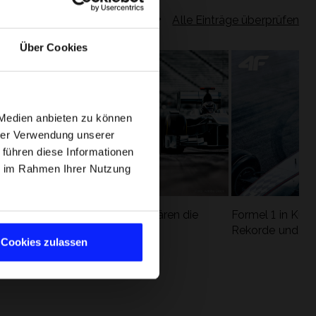
Alle Einträge überprüfen
Über Cookies
 Medien anbieten zu können
hrer Verwendung unserer
 führen diese Informationen
ie im Rahmen Ihrer Nutzung
Formel 1 Glossar - Wir erklären die
Formel 1 in Kürz
ung
wichtigsten Rennbegriffe
Rekorde und die
Cookies zulassen