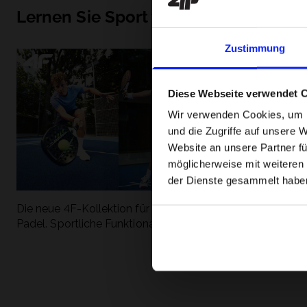
Lernen Sie Sport von Grund auf ken
Zustimmung
Diese Webseite verwendet 
Wir verwenden Cookies, um I
und die Zugriffe auf unsere 
Website an unsere Partner fü
möglicherweise mit weiteren
der Dienste gesammelt habe
Die neue 4F-Kollektion für Tennis und
Die beliebtesten
Padel. Sportliche Funktionalität trifft auf
entdecken Sie, 
modernen Stil.
Geschwindigkeit
begeistert.