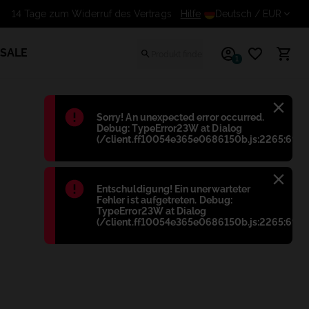
14 Tage zum Widerruf des Vertrags
Hilfe
Deutsch
/ EUR
SALE
1
Błąd
:
Sorry! An unexpected error occurred.
Debug: TypeError23W at Dialog
(/client.ff10054e365e0686150b.js:2265:698)
Błąd
:
Entschuldigung! Ein unerwarteter
Fehler ist aufgetreten. Debug:
TypeError23W at Dialog
(/client.ff10054e365e0686150b.js:2265:698)