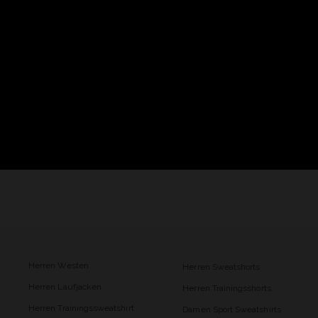
Herren Westen
Herren Sweatshorts
Herren Laufjacken
Herren Trainingsshorts
Herren Trainingssweatshirt
Damen Sport Sweatshirts