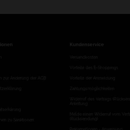
tionen
Kundenservice
m
Versandkosten
Vorteile des E-Shoppings
on zur Änderung der AGB
Vorteile der Anmeldung
tzerklärung
Zahlungsmöglichkeiten
Widerruf des Vertrags (Rückse
Anleitung
ätserkärung
Melde einen Widerruf vom Vert
(Rücksendung)
onen zu Sanktionen
Reklamationen - Anweisung