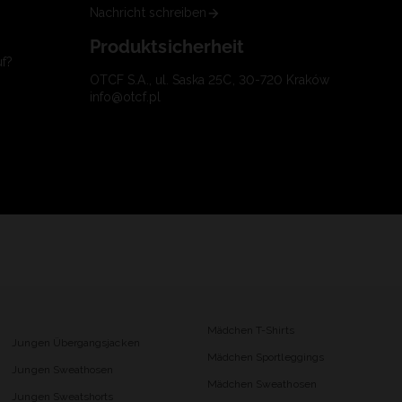
Nachricht schreiben
Produktsicherheit
uf?
OTCF S.A., ul. Saska 25C, 30-720 Kraków
info@otcf.pl
Mädchen T-Shirts
Jungen Übergangsjacken
Mädchen Sportleggings
Jungen Sweathosen
Mädchen Sweathosen
Jungen Sweatshorts