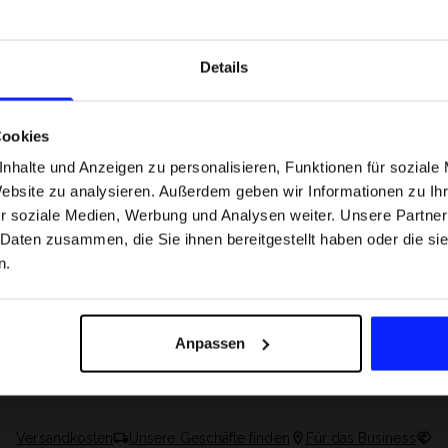
nen
Details
Cookies
nhalte und Anzeigen zu personalisieren, Funktionen für soziale
Website zu analysieren. Außerdem geben wir Informationen zu I
r soziale Medien, Werbung und Analysen weiter. Unsere Partner
 Daten zusammen, die Sie ihnen bereitgestellt haben oder die s
n.
 Motorsportarten -
Formel-1-Strecken, die keine Fehler
was
verzeihen - wo Präzision und Erfahr
Anpassen
sfans am meisten
zählen.
Versandkosten
Unsere Geschäfte finden
Für das Business