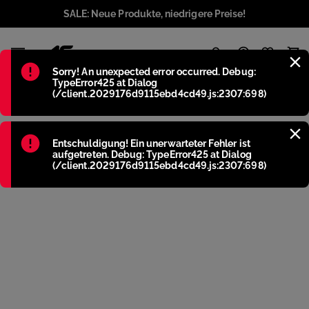
SALE: Neue Produkte, niedrigere Preise!
1
Błąd
:
Sorry! An unexpected error occurred. Debug:
TypeError425 at Dialog
(/client.2029176d9115ebd4cd49.js:2307:698)
Błąd
:
Entschuldigung! Ein unerwarteter Fehler ist
aufgetreten. Debug: TypeError425 at Dialog
(/client.2029176d9115ebd4cd49.js:2307:698)