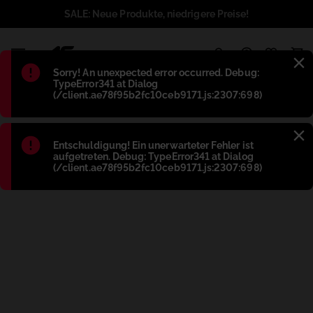
SALE: Neue Produkte, niedrigere Preise!
1
Błąd
:
Sorry! An unexpected error occurred. Debug:
TypeError341 at Dialog
(/client.ae78f95b2fc10ceb9171.js:2307:698)
Błąd
:
Entschuldigung! Ein unerwarteter Fehler ist
aufgetreten. Debug: TypeError341 at Dialog
(/client.ae78f95b2fc10ceb9171.js:2307:698)