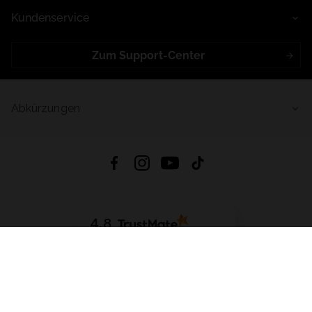
Kundenservice
Zum Support-Center
Abkürzungen
4.8
Basierend auf
998
Bewertungen
von jeher
App Herunterladen:
App Store
Google Play
App Gallery