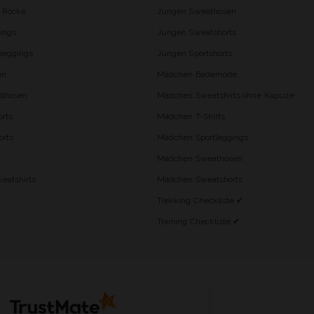
d Röcke
Jungen Sweathosen
ings
Jungen Sweatshorts
leggings
Jungen Sportshorts
en
Mädchen Bademode
lhosen
Mädchen Sweatshirts ohne Kapuze
rts
Mädchen T-Shirts
orts
Mädchen Sportleggings
Mädchen Sweathosen
eatshirts
Mädchen Sweatshorts
Trekking Checkliste ✔
Training Checkliste ✔