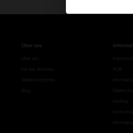
Über uns
Informa
Über uns
Impressu
Für das Business
AGB
Seitenverzeichnis
Informati
Blog
Datenschu
Hosting
Konformit
Informati