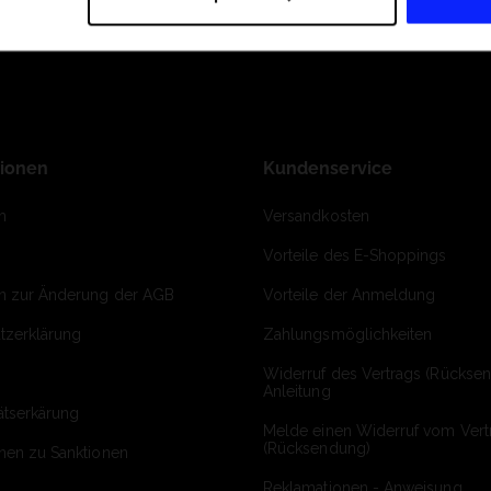
tionen
Kundenservice
m
Versandkosten
Vorteile des E-Shoppings
on zur Änderung der AGB
Vorteile der Anmeldung
tzerklärung
Zahlungsmöglichkeiten
Widerruf des Vertrags (Rückse
Anleitung
ätserkärung
Melde einen Widerruf vom Vert
(Rücksendung)
onen zu Sanktionen
Reklamationen - Anweisung