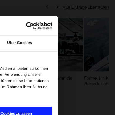
Alle Einträge überprüfen
Über Cookies
 Medien anbieten zu können
hrer Verwendung unserer
Formel 1 Glossar - Wir erklären die
Formel 1 in Kürz
 führen diese Informationen
ung
wichtigsten Rennbegriffe
Rekorde und die
ie im Rahmen Ihrer Nutzung
Cookies zulassen