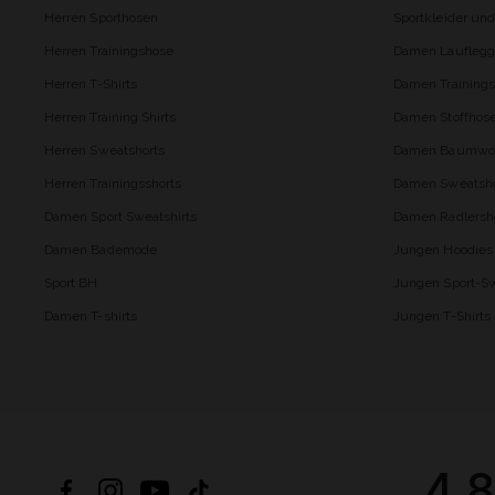
Herren Sporthosen
Sportkleider un
Herren Trainingshose
Damen Lauflegg
Herren T-Shirts
Damen Trainings
Herren Training Shirts
Damen Stoffhos
Herren Sweatshorts
Damen Baumwol
Herren Trainingsshorts
Damen Sweatsho
Damen Sport Sweatshirts
Damen Radlersh
Damen Bademode
Jungen Hoodies
Sport BH
Jungen Sport-Sw
Damen T-shirts
Jungen T-Shirts
4.8