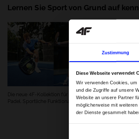
Lernen Sie Sport von Grund auf ken
Zustimmung
Diese Webseite verwendet 
Wir verwenden Cookies, um I
und die Zugriffe auf unsere 
Die neue 4F-Kollektion für Tennis und
Die beliebtesten
Website an unsere Partner fü
Padel. Sportliche Funktionalität trifft auf
entdecken Sie, 
möglicherweise mit weiteren
modernen Stil.
Geschwindigkeit
der Dienste gesammelt habe
begeistert.