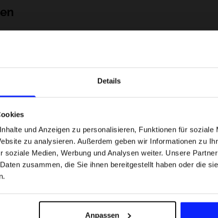
nen
Details
Cookies
nhalte und Anzeigen zu personalisieren, Funktionen für soziale
Website zu analysieren. Außerdem geben wir Informationen zu I
 Motorsportarten -
Formel-1-Strecken, die keine Fehler
r soziale Medien, Werbung und Analysen weiter. Unsere Partner
was
verzeihen - wo Präzision und Erfahr
 Daten zusammen, die Sie ihnen bereitgestellt haben oder die s
sfans am meisten
zählen.
n.
Versandkosten
Unsere Geschäfte finden
Für das Business
Anpassen