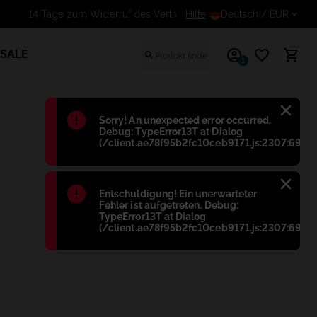
Hilfe
14 Tage zum Widerruf des 
Deutsch
/ EUR
SALE
1
Błąd
:
Sorry! An unexpected error occurred.
Debug: TypeError13T at Dialog
(/client.ae78f95b2fc10ceb9171.js:2307:698)
Błąd
:
Entschuldigung! Ein unerwarteter
Fehler ist aufgetreten. Debug:
TypeError13T at Dialog
(/client.ae78f95b2fc10ceb9171.js:2307:698)