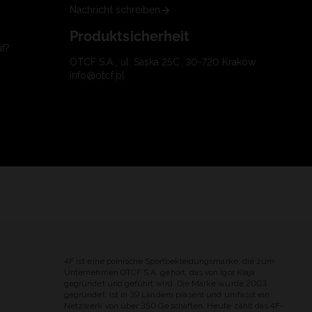
Nachricht schreiben
Produktsicherheit
uf?
OTCF S.A., ul. Saska 25C, 30-720 Kraków
info@otcf.pl
4F ist eine polnische Sportbekleidungsmarke, die zum
Unternehmen OTCF S.A. gehört, das von Igor Klaja
gegründet und geführt wird. Die Marke wurde 2003
gegründet, ist in 39 Ländern präsent und umfasst ein
Netzwerk von über 350 Geschäften. Heute zählt das 4F-