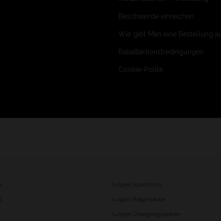
Beschwerde einreichen
Wie gibt Man eine Bestellung a
Rabattaktionsbedingungen
Cookie-Politik
s
Jungen Sportshirts
s
Jungen Regenjacke
Jungen Übergangsjacken