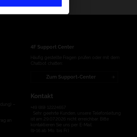
4F Support Center
Häufig gestellte Fragen prüfen oder mit dem
Chatbot chatten:
Zum Support-Center
Kontakt
ndung) –
+49 (89) 12224657
Sehr geehrte Kunden, unsere Telefonleitung
ist am 29.07.2026 nicht erreichbar. Bitte
rag an
kontaktieren Sie uns per E-Mail.
(9-16 ab Mo. bis Fr.)