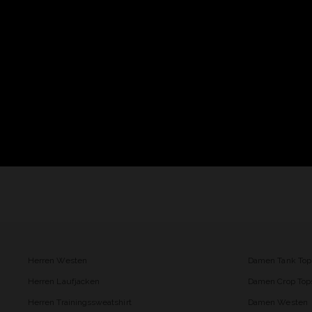
Herren Westen
Damen Tank Top
Herren Laufjacken
Damen Crop Top
Herren Trainingssweatshirt
Damen Westen