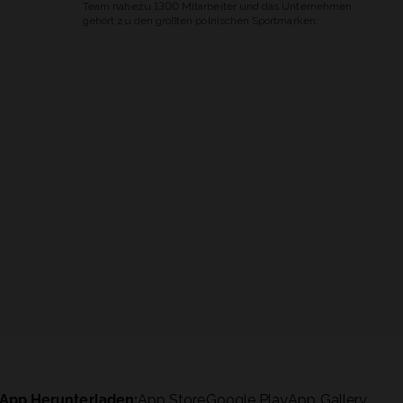
Team nahezu 1300 Mitarbeiter und das Unternehmen
gehört zu den größten polnischen Sportmarken.
App Herunterladen:
App Store
Google Play
App Gallery