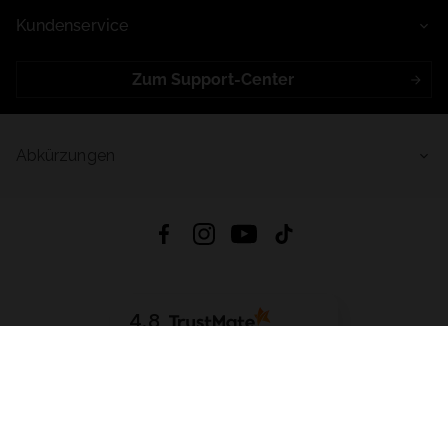
Kundenservice
Zum Support-Center
Abkürzungen
4.8
Basierend auf
998
Bewertungen
von jeher
App Herunterladen:
App Store
Google Play
App Gallery