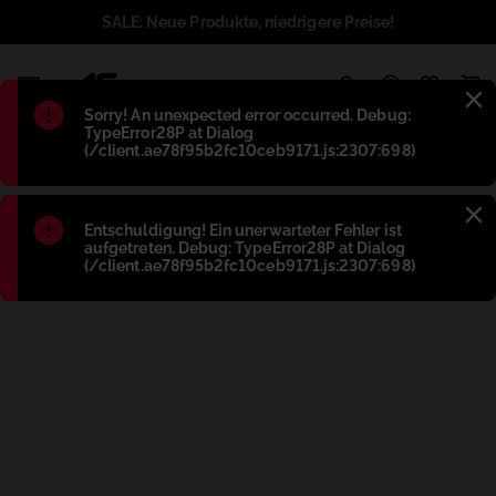
SALE: Neue Produkte, niedrigere Preise!
1
Błąd
:
Sorry! An unexpected error occurred. Debug:
TypeError28P at Dialog
(/client.ae78f95b2fc10ceb9171.js:2307:698)
Błąd
:
Entschuldigung! Ein unerwarteter Fehler ist
aufgetreten. Debug: TypeError28P at Dialog
(/client.ae78f95b2fc10ceb9171.js:2307:698)