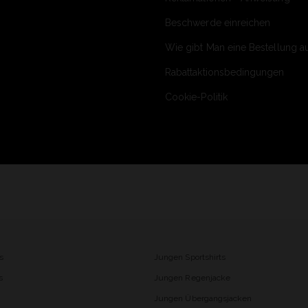
Beschwerde einreichen
Wie gibt Man eine Bestellung a
Rabattaktionsbedingungen
Cookie-Politik
s
Jungen Sportshirts
s
Jungen Regenjacke
Jungen Übergangsjacken