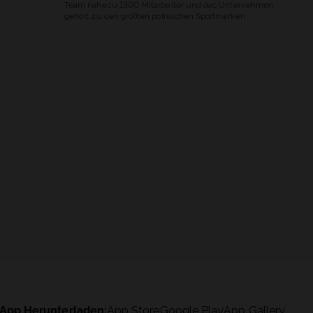
Team nahezu 1300 Mitarbeiter und das Unternehmen
gehört zu den größten polnischen Sportmarken.
App Herunterladen:
App Store
Google Play
App Gallery