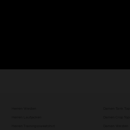
Herren Westen
Damen Tank Top
Herren Laufjacken
Damen Crop Top
Herren Trainingssweatshirt
Damen Westen