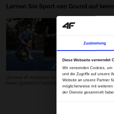
Lernen Sie Sport von Grund auf ken
Zustimmung
Diese Webseite verwendet 
Wir verwenden Cookies, um I
und die Zugriffe auf unsere 
Die neue 4F-Kollektion für Tennis und
Die beliebtesten
Website an unsere Partner fü
Padel. Sportliche Funktionalität trifft auf
entdecken Sie, 
möglicherweise mit weiteren
modernen Stil.
Geschwindigkeit
der Dienste gesammelt habe
begeistert.