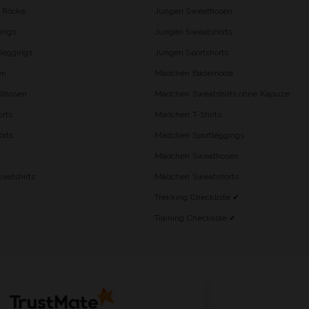
d Röcke
Jungen Sweathosen
ings
Jungen Sweatshorts
leggings
Jungen Sportshorts
en
Mädchen Bademode
lhosen
Mädchen Sweatshirts ohne Kapuze
rts
Mädchen T-Shirts
orts
Mädchen Sportleggings
Mädchen Sweathosen
eatshirts
Mädchen Sweatshorts
Trekking Checkliste ✔
Training Checkliste ✔