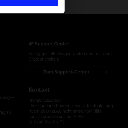
4F Support Center
Häufig gestellte Fragen prüfen oder mit dem
Chatbot chatten:
Zum Support-Center
Kontakt
ndung) –
+49 (89) 12224657
Sehr geehrte Kunden, unsere Telefonleitung
ist am 29.07.2026 nicht erreichbar. Bitte
rag an
kontaktieren Sie uns per E-Mail.
(9-16 ab Mo. bis Fr.)