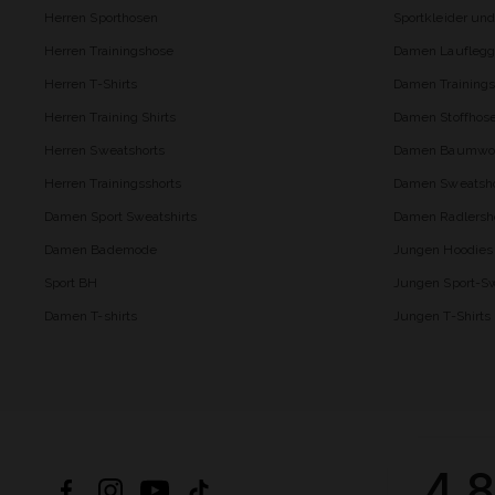
Herren Sporthosen
Sportkleider un
Herren Trainingshose
Damen Lauflegg
Herren T-Shirts
Damen Trainings
Herren Training Shirts
Damen Stoffhos
Herren Sweatshorts
Damen Baumwol
Herren Trainingsshorts
Damen Sweatsho
Damen Sport Sweatshirts
Damen Radlersh
Damen Bademode
Jungen Hoodies
Sport BH
Jungen Sport-Sw
Damen T-shirts
Jungen T-Shirts
4.8