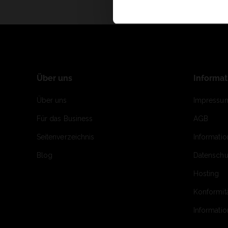
Über uns
Informa
Über uns
Impressu
Für das Business
AGB
Seitenverzeichnis
Informati
Blog
Datenschu
Hosting
Konformit
Informati