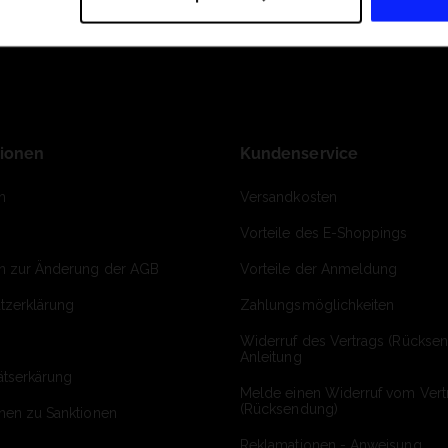
tionen
Kundenservice
m
Versandkosten
Vorteile des E-Shoppings
on zur Änderung der AGB
Vorteile der Anmeldung
tzerklärung
Zahlungsmöglichkeiten
Widerruf des Vertrags (Rückse
Anleitung
ätserkärung
Melde einen Widerruf vom Vert
(Rücksendung)
onen zu Sanktionen
Reklamationen - Anweisung