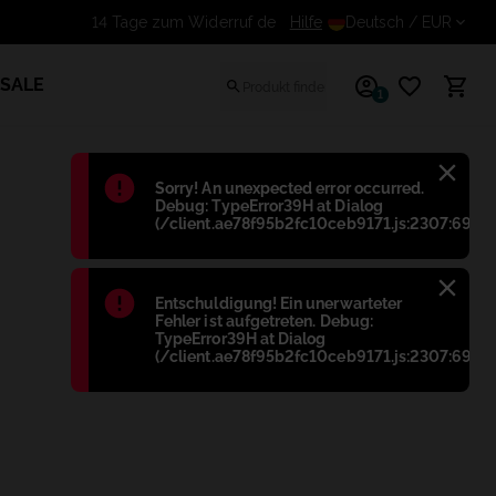
Hilfe
14 Tage zum Widerruf des V
Deutsch
/ EUR
SALE
1
Błąd
:
Sorry! An unexpected error occurred.
Debug: TypeError39H at Dialog
(/client.ae78f95b2fc10ceb9171.js:2307:698)
Błąd
:
Entschuldigung! Ein unerwarteter
Fehler ist aufgetreten. Debug:
TypeError39H at Dialog
(/client.ae78f95b2fc10ceb9171.js:2307:698)