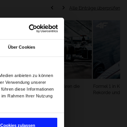
Alle Einträge überprüfen
Über Cookies
 Medien anbieten zu können
hrer Verwendung unserer
Formel 1 Glossar - Wir erklären die
Formel 1 in Kürz
 führen diese Informationen
ung
wichtigsten Rennbegriffe
Rekorde und die
ie im Rahmen Ihrer Nutzung
Cookies zulassen