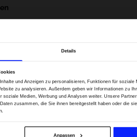
nen
Details
Cookies
nhalte und Anzeigen zu personalisieren, Funktionen für soziale
Website zu analysieren. Außerdem geben wir Informationen zu I
 Motorsportarten -
Formel-1-Strecken, die keine Fehler
r soziale Medien, Werbung und Analysen weiter. Unsere Partner
was
verzeihen - wo Präzision und Erfahr
 Daten zusammen, die Sie ihnen bereitgestellt haben oder die s
sfans am meisten
zählen.
n.
Versandkosten
Unsere Geschäfte finden
Für das Business
Anpassen