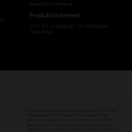
Nachricht schreiben
Produktsicherheit
uf?
OTCF S.A., ul. Saska 25C, 30-720 Kraków
info@otcf.pl
4F ist eine polnische Sportbekleidungsmarke, die zum
Unternehmen OTCF S.A. gehört, das von Igor Klaja
gegründet und geführt wird. Die Marke wurde 2003
gegründet, ist in 39 Ländern präsent und umfasst ein
Netzwerk von über 350 Geschäften. Heute zählt das 4F-