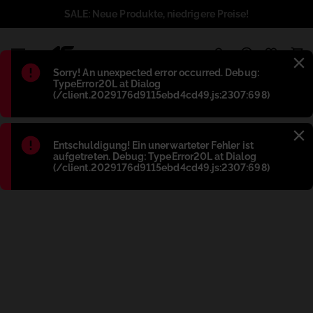
SALE: Neue Produkte, niedrigere Preise!
1
Błąd
:
Sorry! An unexpected error occurred. Debug:
TypeError20L at Dialog
(/client.2029176d9115ebd4cd49.js:2307:698)
Błąd
:
Entschuldigung! Ein unerwarteter Fehler ist
aufgetreten. Debug: TypeError20L at Dialog
(/client.2029176d9115ebd4cd49.js:2307:698)