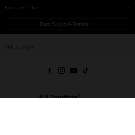
Kundenservice
Zum Support-Center
Abkürzungen
4.8
Basierend auf
998
Bewertungen
von jeher
App Herunterladen:
App Store
Google Play
App Gallery