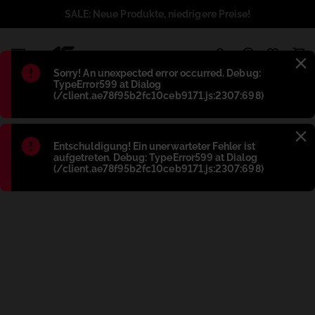
SALE: Neue Produkte, niedrigere Preise!
1
Błąd
:
Sorry! An unexpected error occurred. Debug:
TypeError599 at Dialog
(/client.ae78f95b2fc10ceb9171.js:2307:698)
Błąd
:
Entschuldigung! Ein unerwarteter Fehler ist
aufgetreten. Debug: TypeError599 at Dialog
(/client.ae78f95b2fc10ceb9171.js:2307:698)