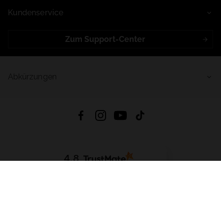
Kundenservice
Zum Support-Center
Abkürzungen
4.8
Basierend auf
998
Bewertungen
von jeher
App Herunterladen:
App Store
Google Play
App Gallery