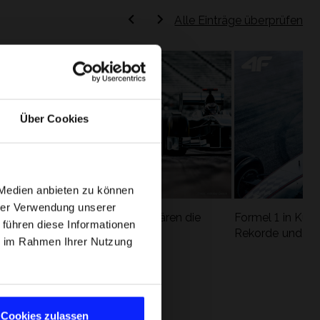
Alle Einträge überprüfen
Über Cookies
 Medien anbieten zu können
hrer Verwendung unserer
Formel 1 Glossar - Wir erklären die
Formel 1 in Kürz
 führen diese Informationen
ung
wichtigsten Rennbegriffe
Rekorde und die
ie im Rahmen Ihrer Nutzung
Cookies zulassen