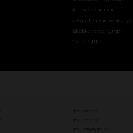
Beschwerde einreichen
Wie gibt Man eine Bestellung a
Rabattaktionsbedingungen
Cookie-Politik
s
Jungen Sportshirts
s
Jungen Regenjacke
Jungen Übergangsjacken