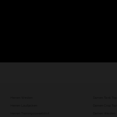
Herren Westen
Damen Tank Top
Herren Laufjacken
Damen Crop Top
Herren Trainingssweatshirt
Damen Westen