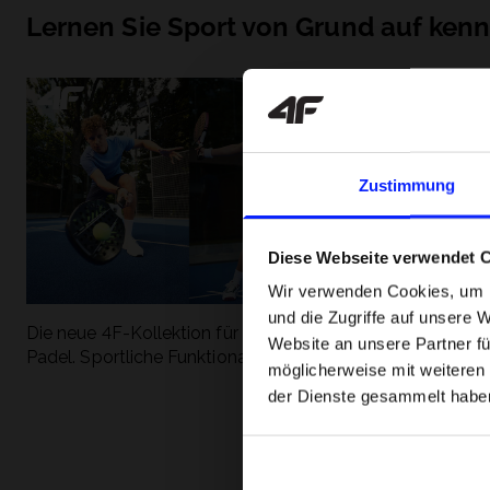
Lernen Sie Sport von Grund auf ken
Zustimmung
Diese Webseite verwendet 
Wir verwenden Cookies, um I
und die Zugriffe auf unsere 
Die neue 4F-Kollektion für Tennis und
Die beliebtesten
Website an unsere Partner fü
Padel. Sportliche Funktionalität trifft auf
entdecken Sie, 
möglicherweise mit weiteren
modernen Stil.
Geschwindigkeit
der Dienste gesammelt habe
begeistert.