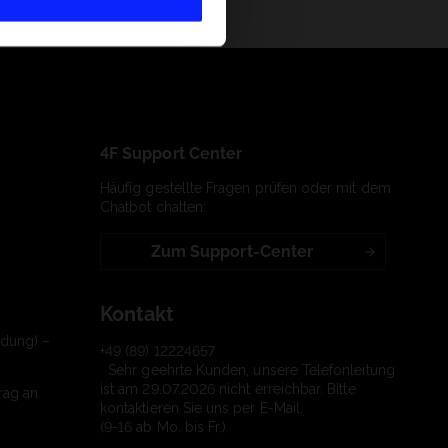
4F Support Center
Häufig gestellte Fragen prüfen oder mit dem
Chatbot chatten:
Zum Support-Center
Kontakt
ndung) –
+49 (89) 12224657
Sehr geehrte Kunden, unsere Telefonleitung
ist am 29.07.2026 nicht erreichbar. Bitte
rag an
kontaktieren Sie uns per E-Mail.
(9-16 ab Mo. bis Fr.)