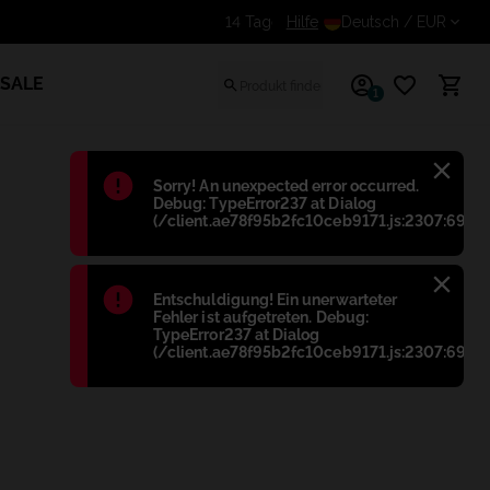
Erhalte einen zusätzlichen Rabatt für eingelogg
Hilfe
Deutsch
/ EUR
SALE
1
Błąd
:
Sorry! An unexpected error occurred.
Debug: TypeError237 at Dialog
(/client.ae78f95b2fc10ceb9171.js:2307:698)
Błąd
:
Entschuldigung! Ein unerwarteter
Fehler ist aufgetreten. Debug:
TypeError237 at Dialog
(/client.ae78f95b2fc10ceb9171.js:2307:698)