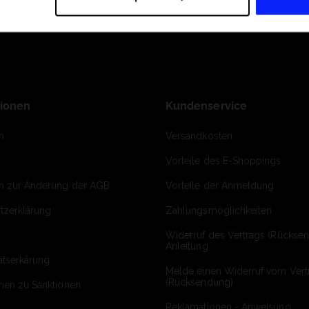
tionen
Kundenservice
m
Versandkosten
Vorteile des E-Shoppings
on zur Änderung der AGB
Vorteile der Anmeldung
tzerklärung
Zahlungsmöglichkeiten
Widerruf des Vertrags (Rückse
Anleitung
ätserkärung
Melde einen Widerruf vom Vert
(Rücksendung)
onen zu Sanktionen
Reklamationen - Anweisung