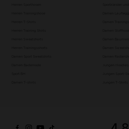
Herren Sporthosen
Sportkleider un
Herren Trainingshose
Damen Lauflegg
Herren T-Shirts
Damen Trainings
Herren Training Shirts
Damen Stoffhos
Herren Sweatshorts
Damen Baumwol
Herren Trainingsshorts
Damen Sweatsho
Damen Sport Sweatshirts
Damen Radlersh
Damen Bademode
Jungen Hoodies
Sport BH
Jungen Sport-Sw
Damen T-shirts
Jungen T-Shirts
4.8