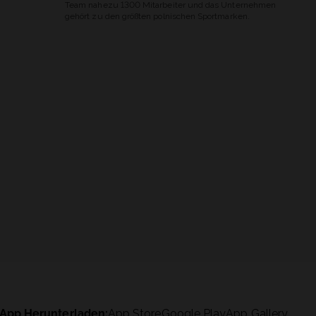
Team nahezu 1300 Mitarbeiter und das Unternehmen
gehört zu den größten polnischen Sportmarken.
App Herunterladen:
App Store
Google Play
App Gallery