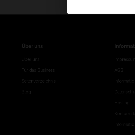
Über uns
Informa
Über uns
Impressu
Für das Business
AGB
Seitenverzeichnis
Informati
Blog
Datenschu
Hosting
Konformit
Informati