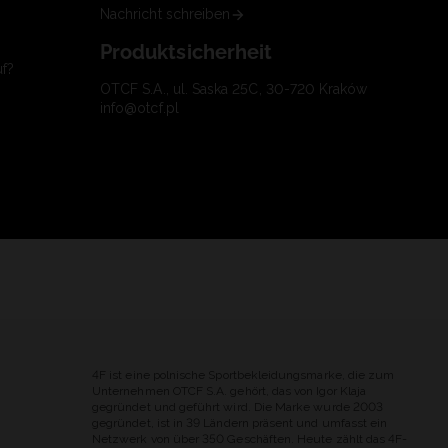
Nachricht schreiben
Produktsicherheit
uf?
OTCF S.A., ul. Saska 25C, 30-720 Kraków
info@otcf.pl
4F ist eine polnische Sportbekleidungsmarke, die zum
Unternehmen OTCF S.A. gehört, das von Igor Klaja
gegründet und geführt wird. Die Marke wurde 2003
gegründet, ist in 39 Ländern präsent und umfasst ein
Netzwerk von über 350 Geschäften. Heute zählt das 4F-