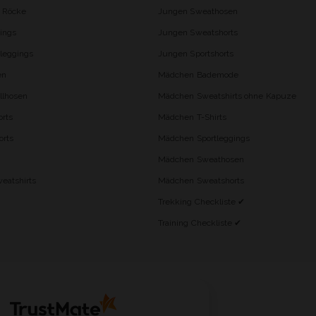
d Röcke
Jungen Sweathosen
ings
Jungen Sweatshorts
leggings
Jungen Sportshorts
en
Mädchen Bademode
lhosen
Mädchen Sweatshirts ohne Kapuze
rts
Mädchen T-Shirts
orts
Mädchen Sportleggings
Mädchen Sweathosen
eatshirts
Mädchen Sweatshorts
Trekking Checkliste ✔
Training Checkliste ✔