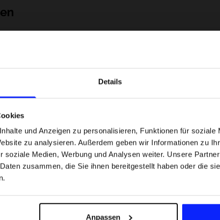
nen
Details
Cookies
nhalte und Anzeigen zu personalisieren, Funktionen für soziale
Website zu analysieren. Außerdem geben wir Informationen zu I
 Motorsportarten -
Formel-1-Strecken, die keine Fehler
r soziale Medien, Werbung und Analysen weiter. Unsere Partner
was
verzeihen - wo Präzision und Erfahr
 Daten zusammen, die Sie ihnen bereitgestellt haben oder die s
sfans am meisten
zählen.
n.
Versandkosten
Unsere Geschäfte finden
Für das Business
Anpassen