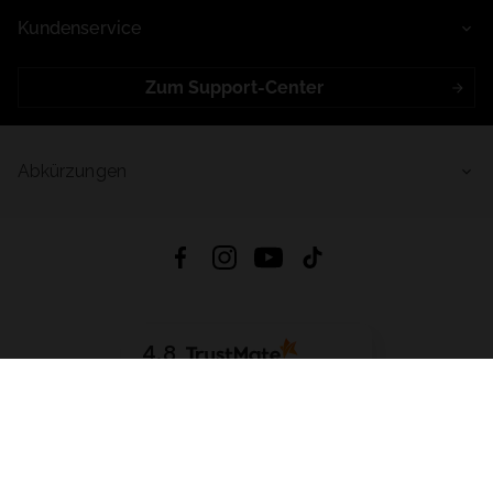
Kundenservice
Zum Support-Center
Abkürzungen
4.8
Basierend auf
998
Bewertungen
von jeher
App Herunterladen:
App Store
Google Play
App Gallery