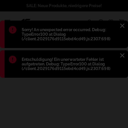
SALE: Neue Produkte, niedrigere Preise!
1
Błąd
:
Sorry! An unexpected error occurred. Debug:
TypeError100 at Dialog
(/client.2029176d9115ebd4cd49.js:2307:698)
Błąd
:
Entschuldigung! Ein unerwarteter Fehler ist
aufgetreten. Debug: TypeError100 at Dialog
(/client.2029176d9115ebd4cd49.js:2307:698)