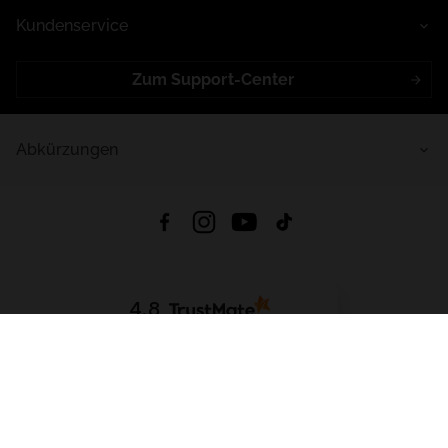
Kundenservice
Zum Support-Center
Abkürzungen
4.8
Basierend auf
998
Bewertungen
von jeher
App Herunterladen:
App Store
Google Play
App Gallery