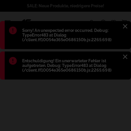
SALE: Neue Produkte, niedrigere Preise!
1
Błąd
:
Sorry! An unexpected error occurred. Debug:
TypeError483 at Dialog
(/client.ff10054e365e0686150b.js:2265:698)
Błąd
:
Entschuldigung! Ein unerwarteter Fehler ist
aufgetreten. Debug: TypeError483 at Dialog
(/client.ff10054e365e0686150b.js:2265:698)