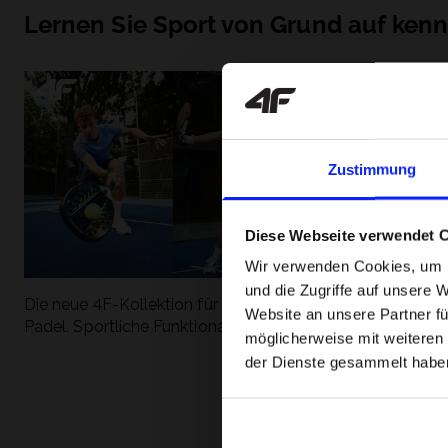
Lernen Sie Sport von Grund auf ken
Zustimmung
Diese Webseite verwendet 
Wir verwenden Cookies, um I
und die Zugriffe auf unsere 
Die neue 4F-Kollektion für Tennis und
Die beliebtesten
Website an unsere Partner fü
Padel. Sportliche Funktionalität trifft auf
entdecken Sie, 
möglicherweise mit weiteren
modernen Stil.
Geschwindigkeit
der Dienste gesammelt habe
begeistert.