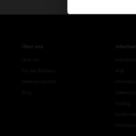
Über uns
Informa
Über uns
Impressu
Für das Business
AGB
Seitenverzeichnis
Informati
Blog
Datenschu
Hosting
Konformit
Informati