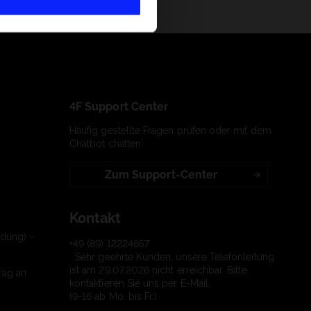
4F Support Center
Häufig gestellte Fragen prüfen oder mit dem
Chatbot chatten:
Zum Support-Center
Kontakt
ndung) –
+49 (89) 12224657
Sehr geehrte Kunden, unsere Telefonleitung
ist am 29.07.2026 nicht erreichbar. Bitte
rag an
kontaktieren Sie uns per E-Mail.
(9-16 ab Mo. bis Fr.)