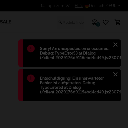
Hilfe
Erhalte einen zusätzlich
Deutsch
/ EUR
SALE
1
Błąd
:
Sorry! An unexpected error occurred.
Debug: TypeError53 at Dialog
(/client.2029176d9115ebd4cd49.js:2307:698
Błąd
:
Entschuldigung! Ein unerwarteter
Fehler ist aufgetreten. Debug:
TypeError53 at Dialog
(/client.2029176d9115ebd4cd49.js:2307:698