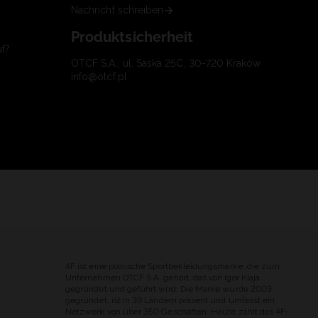
Nachricht schreiben
Produktsicherheit
uf?
OTCF S.A., ul. Saska 25C, 30-720 Kraków
info@otcf.pl
4F ist eine polnische Sportbekleidungsmarke, die zum
Unternehmen OTCF S.A. gehört, das von Igor Klaja
gegründet und geführt wird. Die Marke wurde 2003
gegründet, ist in 39 Ländern präsent und umfasst ein
Netzwerk von über 350 Geschäften. Heute zählt das 4F-