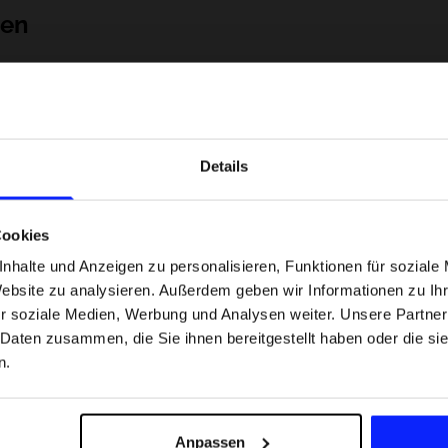
nen
Details
Cookies
nhalte und Anzeigen zu personalisieren, Funktionen für soziale
Website zu analysieren. Außerdem geben wir Informationen zu I
 Motorsportarten -
Formel-1-Strecken, die keine Fehler
r soziale Medien, Werbung und Analysen weiter. Unsere Partner
was
verzeihen - wo Präzision und Erfahr
 Daten zusammen, die Sie ihnen bereitgestellt haben oder die s
sfans am meisten
zählen.
n.
Versandkosten
Unsere Geschäfte finden
Für das Business
Anpassen