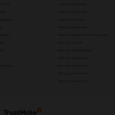
d Röcke
Jungen Sweathosen
ings
Jungen Sweatshorts
leggings
Jungen Sportshorts
en
Mädchen Bademode
lhosen
Mädchen Sweatshirts ohne Kapuze
rts
Mädchen T-Shirts
orts
Mädchen Sportleggings
Mädchen Sweathosen
eatshirts
Mädchen Sweatshorts
Trekking Checkliste ✔
Training Checkliste ✔