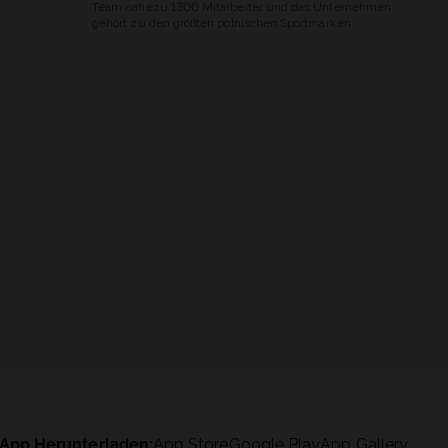
Team nahezu 1300 Mitarbeiter und das Unternehmen
gehört zu den größten polnischen Sportmarken.
App Herunterladen:
App Store
Google Play
App Gallery