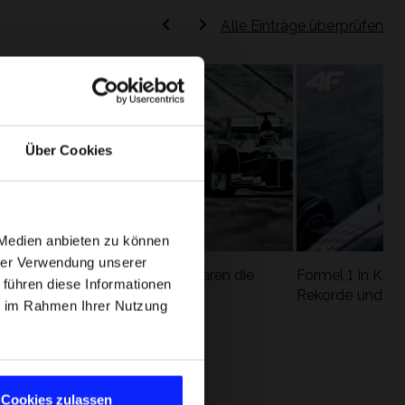
Alle Einträge überprüfen
Über Cookies
 Medien anbieten zu können
hrer Verwendung unserer
Formel 1 Glossar - Wir erklären die
Formel 1 in Kürz
 führen diese Informationen
ung
wichtigsten Rennbegriffe
Rekorde und die
ie im Rahmen Ihrer Nutzung
Cookies zulassen