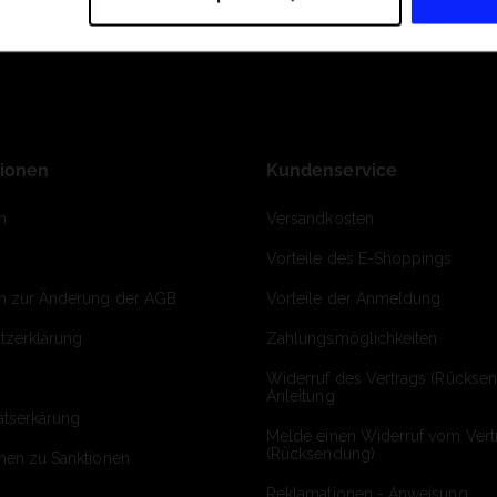
tionen
Kundenservice
m
Versandkosten
Vorteile des E-Shoppings
on zur Änderung der AGB
Vorteile der Anmeldung
tzerklärung
Zahlungsmöglichkeiten
Widerruf des Vertrags (Rückse
Anleitung
ätserkärung
Melde einen Widerruf vom Vert
(Rücksendung)
onen zu Sanktionen
Reklamationen - Anweisung