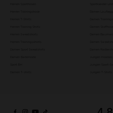
Herren Sporthosen
Sportkleider un
Herren Trainingshose
Damen Lauflegg
Herren T-Shirts
Damen Trainings
Herren Training Shirts
Damen Stoffhos
Herren Sweatshorts
Damen Baumwol
Herren Trainingsshorts
Damen Sweatsho
Damen Sport Sweatshirts
Damen Radlersh
Damen Bademode
Jungen Hoodies
Sport BH
Jungen Sport-Sw
Damen T-shirts
Jungen T-Shirts
4.8