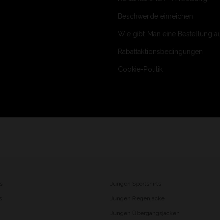
Beschwerde einreichen
Wie gibt Man eine Bestellung a
Rabattaktionsbedingungen
Cookie-Politik
s
Jungen Sportshirts
s
Jungen Regenjacke
Jungen Übergangsjacken