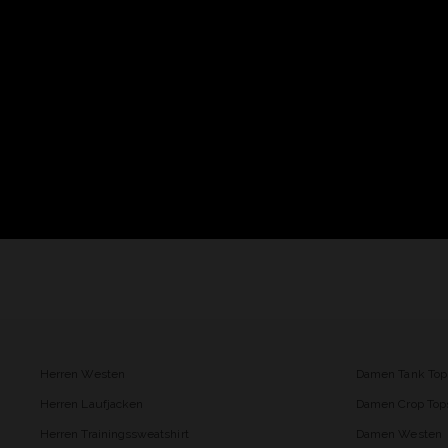
Herren Westen
Damen Tank Top
Herren Laufjacken
Damen Crop Top
Herren Trainingssweatshirt
Damen Westen