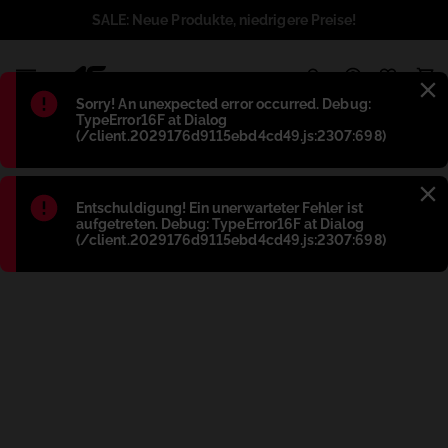
SALE: Neue Produkte, niedrigere Preise!
1
Błąd
:
Sorry! An unexpected error occurred. Debug:
TypeError16F at Dialog
(/client.2029176d9115ebd4cd49.js:2307:698)
Błąd
:
Entschuldigung! Ein unerwarteter Fehler ist
aufgetreten. Debug: TypeError16F at Dialog
(/client.2029176d9115ebd4cd49.js:2307:698)