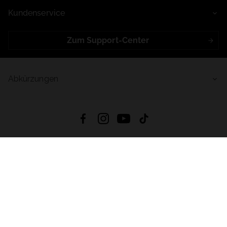
Kundenservice
Zum Support-Center
Abkürzungen
4.8
Basierend auf
999
Bewertungen
von jeher
App Herunterladen:
App Store
Google Play
App Gallery