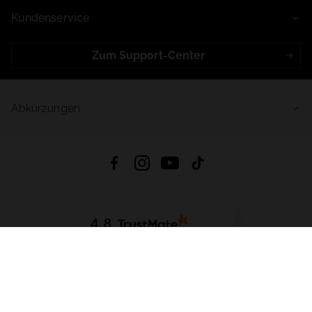
Kundenservice
Zum Support-Center
Abkürzungen
4.8
Basierend auf
998
Bewertungen
von jeher
App Herunterladen:
App Store
Google Play
App Gallery