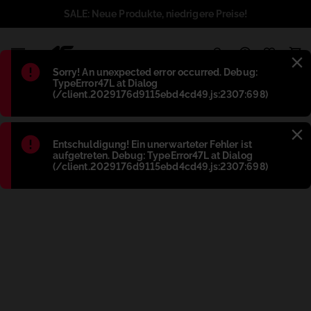
SALE: Neue Produkte, niedrigere Preise!
1
Błąd
:
Sorry! An unexpected error occurred. Debug:
TypeError47L at Dialog
(/client.2029176d9115ebd4cd49.js:2307:698)
Błąd
:
Entschuldigung! Ein unerwarteter Fehler ist
aufgetreten. Debug: TypeError47L at Dialog
(/client.2029176d9115ebd4cd49.js:2307:698)