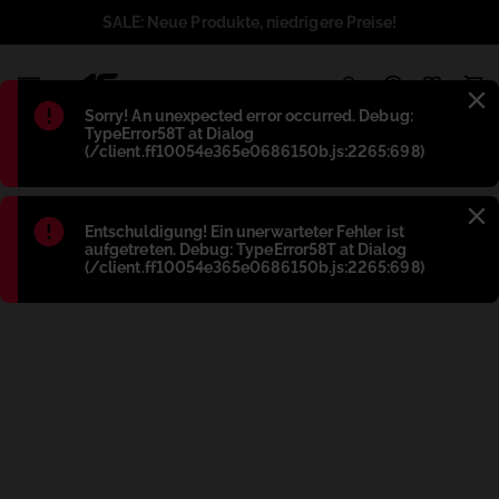
SALE: Neue Produkte, niedrigere Preise!
1
Błąd
:
Sorry! An unexpected error occurred. Debug:
TypeError58T at Dialog
(/client.ff10054e365e0686150b.js:2265:698)
Błąd
:
Entschuldigung! Ein unerwarteter Fehler ist
aufgetreten. Debug: TypeError58T at Dialog
(/client.ff10054e365e0686150b.js:2265:698)