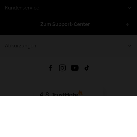
Kundenservice
Zum Support-Center
Abkürzungen
4.8
Basierend auf
998
Bewertungen
von jeher
App Herunterladen:
App Store
Google Play
App Gallery