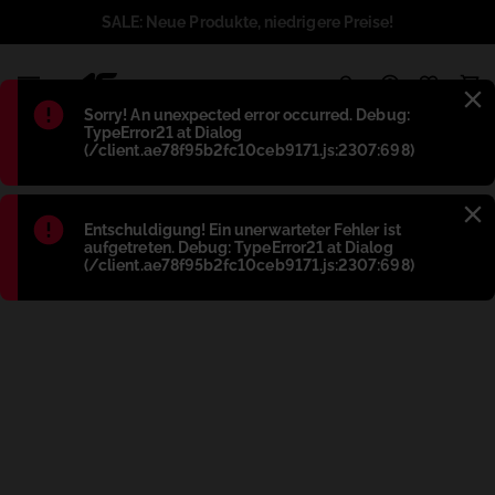
SALE: Neue Produkte, niedrigere Preise!
1
Błąd
:
Sorry! An unexpected error occurred. Debug:
TypeError21 at Dialog
(/client.ae78f95b2fc10ceb9171.js:2307:698)
Błąd
:
Entschuldigung! Ein unerwarteter Fehler ist
aufgetreten. Debug: TypeError21 at Dialog
(/client.ae78f95b2fc10ceb9171.js:2307:698)