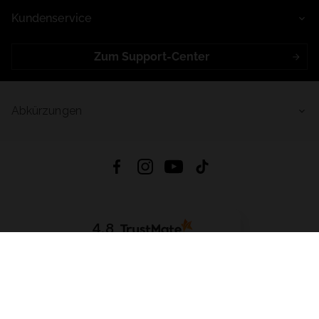
Kundenservice
Zum Support-Center
Abkürzungen
4.8
Basierend auf
998
Bewertungen
von jeher
App Herunterladen:
App Store
Google Play
App Gallery