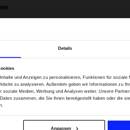
nen
Details
Cookies
nhalte und Anzeigen zu personalisieren, Funktionen für soziale
Website zu analysieren. Außerdem geben wir Informationen zu I
 Motorsportarten -
Formel-1-Strecken, die keine Fehler
r soziale Medien, Werbung und Analysen weiter. Unsere Partner
was
verzeihen - wo Präzision und Erfahr
 Daten zusammen, die Sie ihnen bereitgestellt haben oder die s
sfans am meisten
zählen.
n.
Versandkosten
Unsere Geschäfte finden
Für das Business
Anpassen