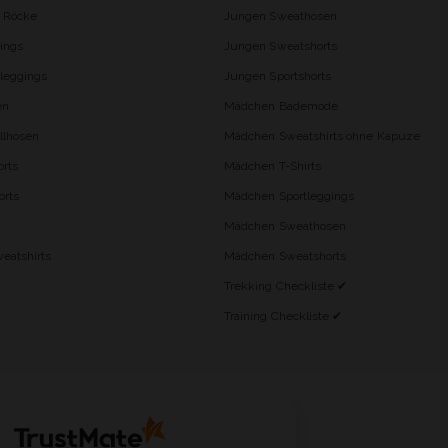
d Röcke
Jungen Sweathosen
ings
Jungen Sweatshorts
leggings
Jungen Sportshorts
en
Mädchen Bademode
lhosen
Mädchen Sweatshirts ohne Kapuze
rts
Mädchen T-Shirts
orts
Mädchen Sportleggings
Mädchen Sweathosen
eatshirts
Mädchen Sweatshorts
Trekking Checkliste ✔
Training Checkliste ✔