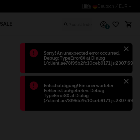
lte einen zusätzlichen Rabatt für eingeloggte Benutzer
Hilfe
Deutsch
/ EUR
SALE
1
Błąd
:
Sorry! An unexpected error occurred.
Debug: TypeError8X at Dialog
(/client.ae78f95b2fc10ceb9171.js:2307:698)
Błąd
:
Entschuldigung! Ein unerwarteter
Fehler ist aufgetreten. Debug:
TypeError8X at Dialog
(/client.ae78f95b2fc10ceb9171.js:2307:698)