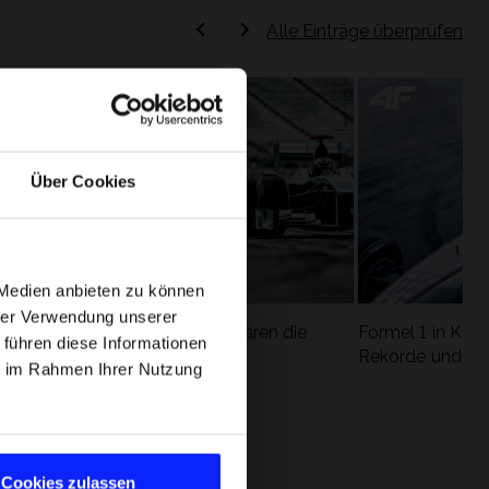
Alle Einträge überprüfen
Über Cookies
 Medien anbieten zu können
hrer Verwendung unserer
Formel 1 Glossar - Wir erklären die
Formel 1 in Kürz
 führen diese Informationen
ung
wichtigsten Rennbegriffe
Rekorde und die
ie im Rahmen Ihrer Nutzung
Cookies zulassen