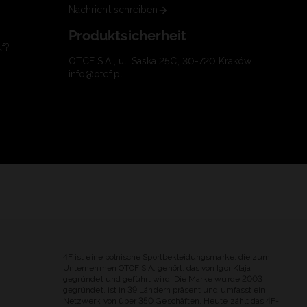
Nachricht schreiben
Produktsicherheit
uf?
OTCF S.A., ul. Saska 25C, 30-720 Kraków
info@otcf.pl
4F ist eine polnische Sportbekleidungsmarke, die zum
Unternehmen OTCF S.A. gehört, das von Igor Klaja
gegründet und geführt wird. Die Marke wurde 2003
gegründet, ist in 39 Ländern präsent und umfasst ein
Netzwerk von über 350 Geschäften. Heute zählt das 4F-