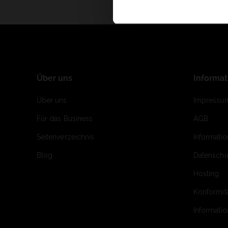
Über uns
Informa
Über uns
Impressu
Für das Business
AGB
Seitenverzeichnis
Informati
Blog
Datenschu
Hosting
Konformit
Informati