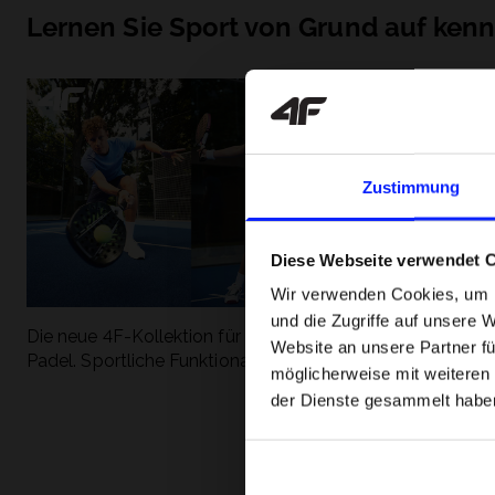
Lernen Sie Sport von Grund auf ken
Zustimmung
Diese Webseite verwendet 
Wir verwenden Cookies, um I
und die Zugriffe auf unsere 
Die neue 4F-Kollektion für Tennis und
Die beliebtesten
Website an unsere Partner fü
Padel. Sportliche Funktionalität trifft auf
entdecken Sie, 
möglicherweise mit weiteren
modernen Stil.
Geschwindigkeit
der Dienste gesammelt habe
begeistert.