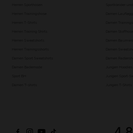
Herren Sporthosen
Sportkleider un
Herren Trainingshose
Damen Lauflegg
Herren T-Shirts
Damen Trainings
Herren Training Shirts
Damen Stoffhos
Herren Sweatshorts
Damen Baumwol
Herren Trainingsshorts
Damen Sweatsho
Damen Sport Sweatshirts
Damen Radlersh
Damen Bademode
Jungen Hoodies
Sport BH
Jungen Sport-Sw
Damen T-shirts
Jungen T-Shirts
4.8