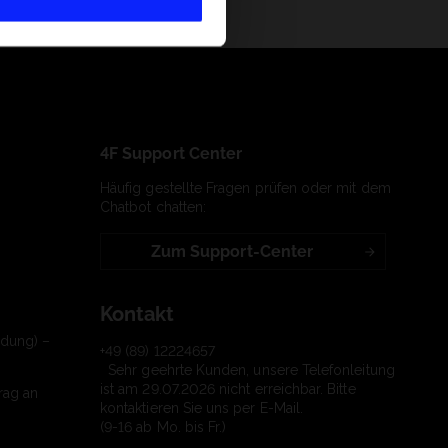
4F Support Center
Häufig gestellte Fragen prüfen oder mit dem
Chatbot chatten:
Zum Support-Center
Kontakt
ndung) –
+49 (89) 12224657
Sehr geehrte Kunden, unsere Telefonleitung
ist am 29.07.2026 nicht erreichbar. Bitte
rag an
kontaktieren Sie uns per E-Mail.
(9-16 ab Mo. bis Fr.)