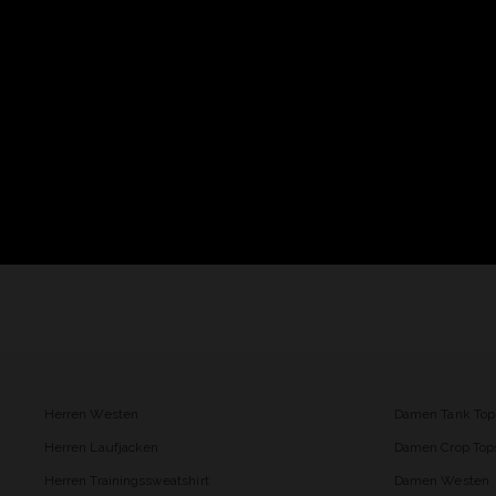
Herren Westen
Damen Tank Top
Herren Laufjacken
Damen Crop Top
Herren Trainingssweatshirt
Damen Westen