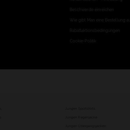
Beschwerde einreichen
Wie gibt Man eine Bestellung a
Rabattaktionsbedingungen
Cookie-Politik
s
Jungen Sportshirts
s
Jungen Regenjacke
Jungen Übergangsjacken