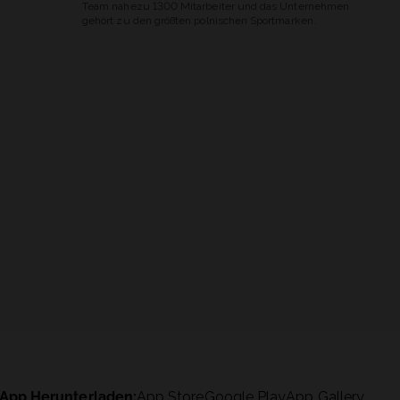
Team nahezu 1300 Mitarbeiter und das Unternehmen
gehört zu den größten polnischen Sportmarken.
App Herunterladen:
App Store
Google Play
App Gallery