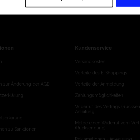
tionen
Kundenservice
m
Versandkosten
Vorteile des E-Shoppings
on zur Änderung der AGB
Vorteile der Anmeldung
tzerklärung
Zahlungsmöglichkeiten
Widerruf des Vertrags (Rückse
Anleitung
ätserkärung
Melde einen Widerruf vom Vert
(Rücksendung)
onen zu Sanktionen
Reklamationen - Anweisung