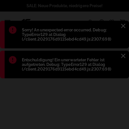
SALE: Neue Produkte, niedrigere Preise!
1
Błąd
:
Sorry! An unexpected error occurred. Debug:
TypeError129 at Dialog
(/client.2029176d9115ebd4cd49.js:2307:698)
Błąd
:
Entschuldigung! Ein unerwarteter Fehler ist
aufgetreten. Debug: TypeError129 at Dialog
(/client.2029176d9115ebd4cd49.js:2307:698)