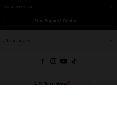
Kundenservice
Zum Support-Center
Abkürzungen
4.8
Basierend auf
998
Bewertungen
von jeher
App Herunterladen:
App Store
Google Play
App Gallery