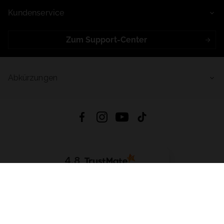
Kundenservice
Zum Support-Center
Abkürzungen
4.8
Basierend auf
998
Bewertungen
von jeher
App Herunterladen:
App Store
Google Play
App Gallery