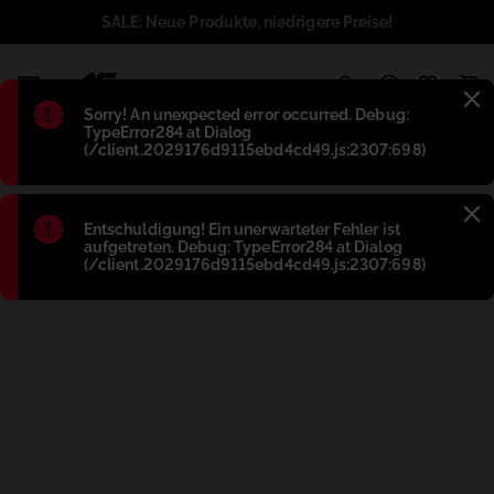
SALE: Neue Produkte, niedrigere Preise!
1
Błąd
:
Sorry! An unexpected error occurred. Debug:
TypeError284 at Dialog
(/client.2029176d9115ebd4cd49.js:2307:698)
Błąd
:
Entschuldigung! Ein unerwarteter Fehler ist
aufgetreten. Debug: TypeError284 at Dialog
(/client.2029176d9115ebd4cd49.js:2307:698)