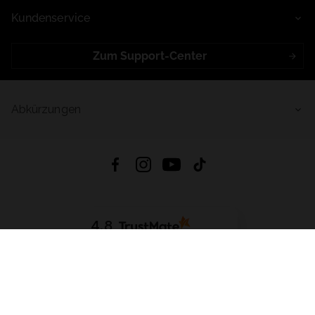
Kundenservice
Zum Support-Center
Abkürzungen
4.8
Basierend auf
998
Bewertungen
von jeher
App Herunterladen:
App Store
Google Play
App Gallery