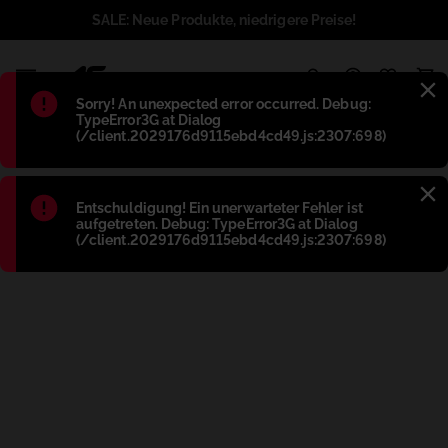
SALE: Neue Produkte, niedrigere Preise!
1
Błąd
:
Sorry! An unexpected error occurred. Debug:
TypeError3G at Dialog
(/client.2029176d9115ebd4cd49.js:2307:698)
Błąd
:
Entschuldigung! Ein unerwarteter Fehler ist
aufgetreten. Debug: TypeError3G at Dialog
(/client.2029176d9115ebd4cd49.js:2307:698)