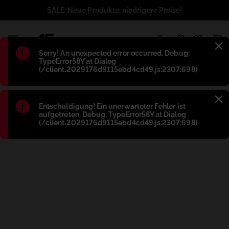
SALE: Neue Produkte, niedrigere Preise!
1
Błąd
:
Sorry! An unexpected error occurred. Debug:
TypeError58Y at Dialog
(/client.2029176d9115ebd4cd49.js:2307:698)
Błąd
:
Entschuldigung! Ein unerwarteter Fehler ist
aufgetreten. Debug: TypeError58Y at Dialog
(/client.2029176d9115ebd4cd49.js:2307:698)