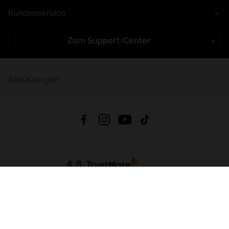
Kundenservice
Zum Support-Center
Abkürzungen
4.8
Basierend auf
998
Bewertungen
von jeher
App Herunterladen:
App Store
Google Play
App Gallery