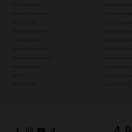
Herren Sporthosen
Sportkleider un
Herren Trainingshose
Damen Lauflegg
Herren T-Shirts
Damen Trainings
Herren Training Shirts
Damen Stoffhos
Herren Sweatshorts
Damen Baumwol
Herren Trainingsshorts
Damen Sweatsho
Damen Sport Sweatshirts
Damen Radlersh
Damen Bademode
Jungen Hoodies
Sport BH
Jungen Sport-Sw
Damen T-shirts
Jungen T-Shirts
4.8