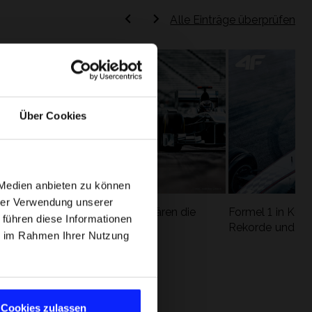
Alle Einträge überprüfen
Über Cookies
 Medien anbieten zu können
hrer Verwendung unserer
Formel 1 Glossar - Wir erklären die
Formel 1 in Kürz
 führen diese Informationen
ung
wichtigsten Rennbegriffe
Rekorde und die
ie im Rahmen Ihrer Nutzung
Cookies zulassen