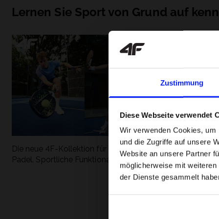
Lernen Sie Sport von Grund auf ken
Zustimmung
Diese Webseite verwendet 
Wir verwenden Cookies, um I
und die Zugriffe auf unsere 
Die neue 4F-Kollektion für Tennis und
Die beliebtesten
Website an unsere Partner fü
Padel. Sportliche Funktionalität trifft auf
entdecken Sie, 
möglicherweise mit weiteren
modernen Stil.
Geschwindigkeit
der Dienste gesammelt habe
begeistert.