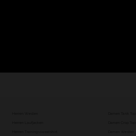
Herren Westen
Damen Tank Top
Herren Laufjacken
Damen Crop Top
Herren Trainingssweatshirt
Damen Westen