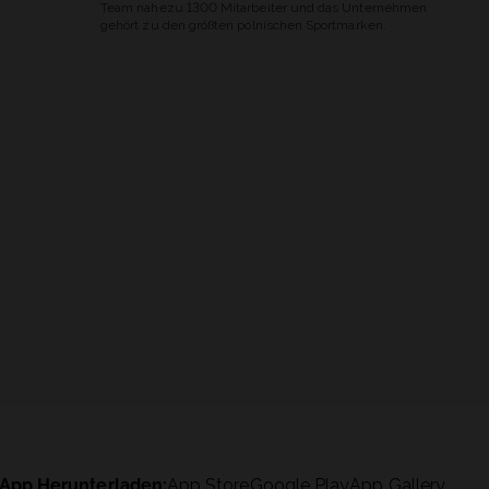
Team nahezu 1300 Mitarbeiter und das Unternehmen
gehört zu den größten polnischen Sportmarken.
App Herunterladen:
App Store
Google Play
App Gallery