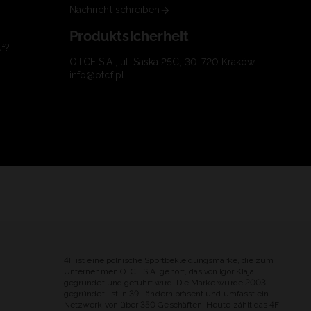
Nachricht schreiben
Produktsicherheit
uf?
OTCF S.A., ul. Saska 25C, 30-720 Kraków
info@otcf.pl
4F ist eine polnische Sportbekleidungsmarke, die zum
Unternehmen OTCF S.A. gehört, das von Igor Klaja
gegründet und geführt wird. Die Marke wurde 2003
gegründet, ist in 39 Ländern präsent und umfasst ein
Netzwerk von über 350 Geschäften. Heute zählt das 4F-