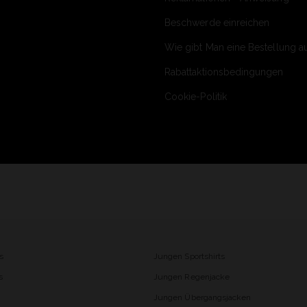
Beschwerde einreichen
Wie gibt Man eine Bestellung a
Rabattaktionsbedingungen
Cookie-Politik
s
Jungen Sportshirts
s
Jungen Regenjacke
Jungen Übergangsjacken