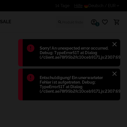
Erhalte einen zusätzlichen Rab
Hilfe
Deutsch
/ EUR
SALE
1
Błąd
:
Sorry! An unexpected error occurred.
Debug: TypeError51T at Dialog
(/client.ae78f95b2fc10ceb9171.js:2307:698)
Błąd
:
Entschuldigung! Ein unerwarteter
Fehler ist aufgetreten. Debug:
TypeError51T at Dialog
(/client.ae78f95b2fc10ceb9171.js:2307:698)