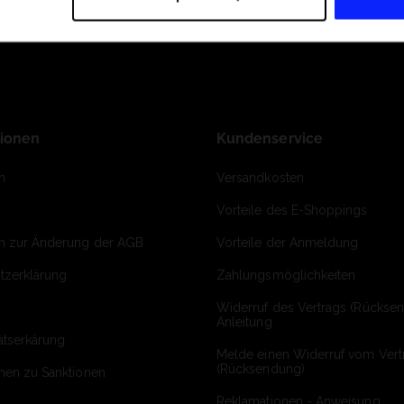
tionen
Kundenservice
m
Versandkosten
Vorteile des E-Shoppings
on zur Änderung der AGB
Vorteile der Anmeldung
tzerklärung
Zahlungsmöglichkeiten
Widerruf des Vertrags (Rückse
Anleitung
ätserkärung
Melde einen Widerruf vom Vert
(Rücksendung)
onen zu Sanktionen
Reklamationen - Anweisung