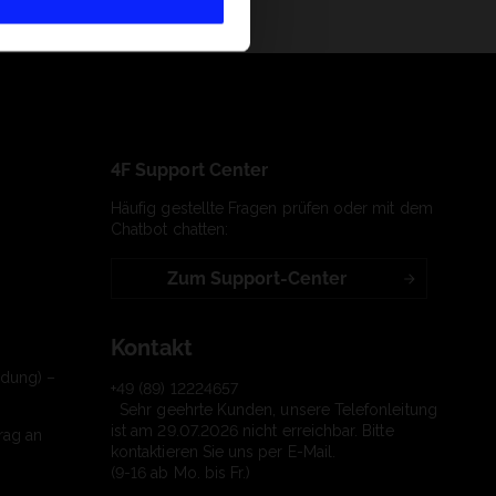
4F Support Center
Häufig gestellte Fragen prüfen oder mit dem
Chatbot chatten:
Zum Support-Center
Kontakt
ndung) –
+49 (89) 12224657
Sehr geehrte Kunden, unsere Telefonleitung
ist am 29.07.2026 nicht erreichbar. Bitte
rag an
kontaktieren Sie uns per E-Mail.
(9-16 ab Mo. bis Fr.)