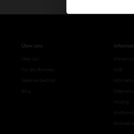
Über uns
Informa
Über uns
Impressu
Für das Business
AGB
Seitenverzeichnis
Informati
Blog
Datenschu
Hosting
Konformit
Informati