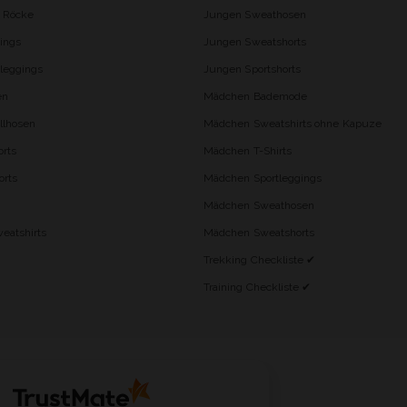
d Röcke
Jungen Sweathosen
ings
Jungen Sweatshorts
leggings
Jungen Sportshorts
en
Mädchen Bademode
lhosen
Mädchen Sweatshirts ohne Kapuze
rts
Mädchen T-Shirts
orts
Mädchen Sportleggings
Mädchen Sweathosen
eatshirts
Mädchen Sweatshorts
Trekking Checkliste ✔
Training Checkliste ✔