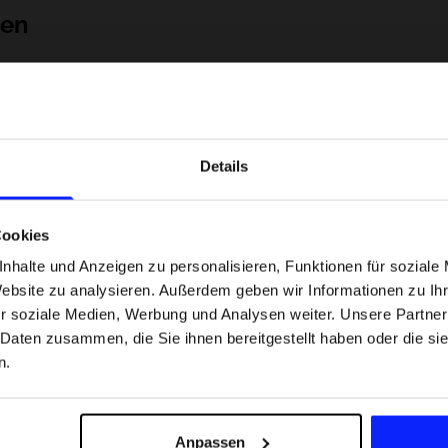
nen
Details
Cookies
nhalte und Anzeigen zu personalisieren, Funktionen für soziale
Website zu analysieren. Außerdem geben wir Informationen zu I
 Motorsportarten -
Formel-1-Strecken, die keine Fehler
r soziale Medien, Werbung und Analysen weiter. Unsere Partner
was
verzeihen - wo Präzision und Erfahr
 Daten zusammen, die Sie ihnen bereitgestellt haben oder die s
sfans am meisten
zählen.
n.
Versandkosten
Unsere Geschäfte finden
Für das Business
Anpassen