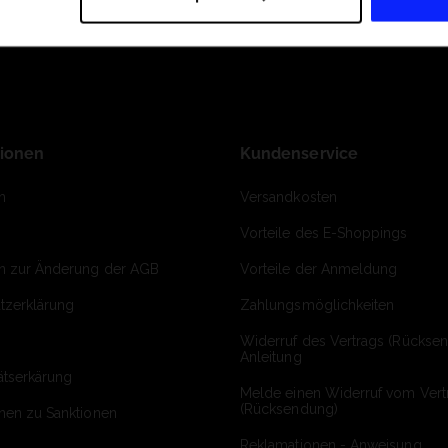
tionen
Kundenservice
m
Versandkosten
Vorteile des E-Shoppings
on zur Änderung der AGB
Vorteile der Anmeldung
tzerklärung
Zahlungsmöglichkeiten
Widerruf des Vertrags (Rückse
Anleitung
ätserkärung
Melde einen Widerruf vom Vert
(Rücksendung)
onen zu Sanktionen
Reklamationen - Anweisung