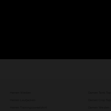
Herren Westen
Damen Tank Top
Herren Laufjacken
Damen Crop Top
Herren Trainingssweatshirt
Damen Westen