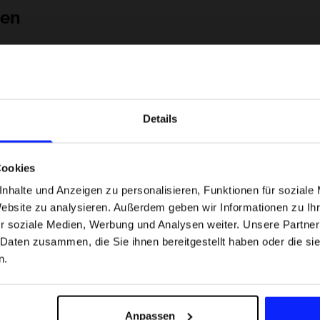
nen
Details
Cookies
nhalte und Anzeigen zu personalisieren, Funktionen für soziale
Website zu analysieren. Außerdem geben wir Informationen zu I
 Motorsportarten -
Formel-1-Strecken, die keine Fehler
r soziale Medien, Werbung und Analysen weiter. Unsere Partner
was
verzeihen - wo Präzision und Erfahr
 Daten zusammen, die Sie ihnen bereitgestellt haben oder die s
sfans am meisten
zählen.
n.
Versandkosten
Unsere Geschäfte finden
Für das Business
Anpassen