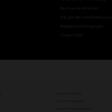
Beschwerde einreichen
Wie gibt Man eine Bestellung a
Rabattaktionsbedingungen
Cookie-Politik
s
Jungen Sportshirts
s
Jungen Regenjacke
Jungen Übergangsjacken