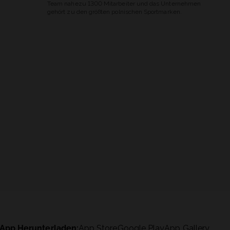
Team nahezu 1300 Mitarbeiter und das Unternehmen
gehört zu den größten polnischen Sportmarken.
App Herunterladen:
App Store
Google Play
App Gallery