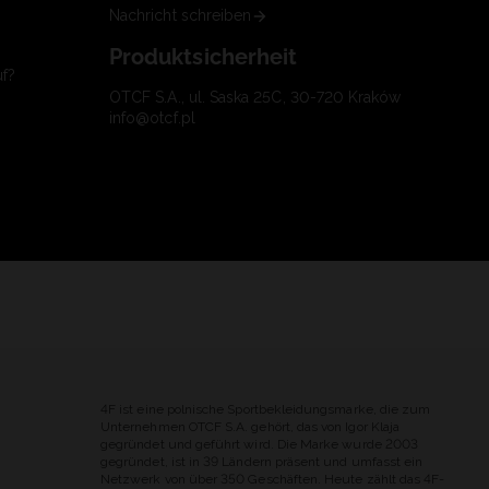
Nachricht schreiben
Produktsicherheit
uf?
OTCF S.A., ul. Saska 25C, 30-720 Kraków
info@otcf.pl
4F ist eine polnische Sportbekleidungsmarke, die zum
Unternehmen OTCF S.A. gehört, das von Igor Klaja
gegründet und geführt wird. Die Marke wurde 2003
gegründet, ist in 39 Ländern präsent und umfasst ein
Netzwerk von über 350 Geschäften. Heute zählt das 4F-