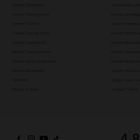
Herren Sporthosen
Sportkleider un
Herren Trainingshose
Damen Lauflegg
Herren T-Shirts
Damen Trainings
Herren Training Shirts
Damen Stoffhos
Herren Sweatshorts
Damen Baumwol
Herren Trainingsshorts
Damen Sweatsho
Damen Sport Sweatshirts
Damen Radlersh
Damen Bademode
Jungen Hoodies
Sport BH
Jungen Sport-Sw
Damen T-shirts
Jungen T-Shirts
4.8