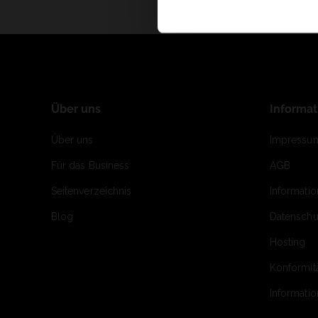
Über uns
Informa
Über uns
Impressu
Für das Business
AGB
Seitenverzeichnis
Informati
Blog
Datenschu
Hosting
Konformit
Informati