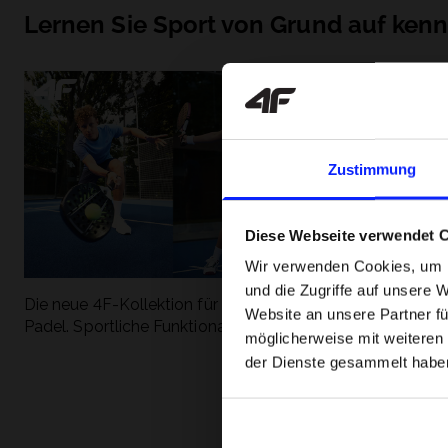
Lernen Sie Sport von Grund auf ken
Zustimmung
Diese Webseite verwendet 
Wir verwenden Cookies, um I
und die Zugriffe auf unsere 
Die neue 4F-Kollektion für Tennis und
Die beliebtesten
Website an unsere Partner fü
Padel. Sportliche Funktionalität trifft auf
entdecken Sie, 
möglicherweise mit weiteren
modernen Stil.
Geschwindigkeit
der Dienste gesammelt habe
begeistert.