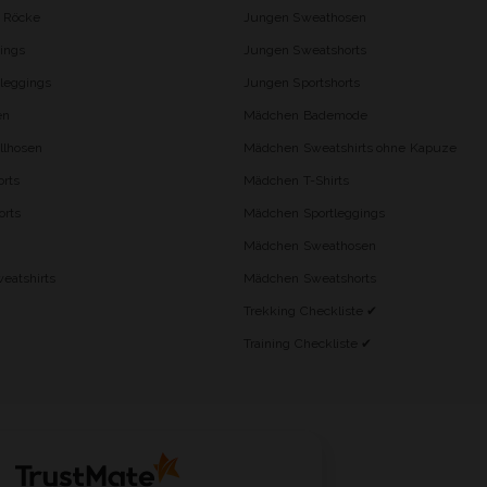
d Röcke
Jungen Sweathosen
ings
Jungen Sweatshorts
leggings
Jungen Sportshorts
en
Mädchen Bademode
lhosen
Mädchen Sweatshirts ohne Kapuze
rts
Mädchen T-Shirts
orts
Mädchen Sportleggings
Mädchen Sweathosen
eatshirts
Mädchen Sweatshorts
Trekking Checkliste ✔
Training Checkliste ✔