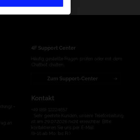
4F Support Center
Häufig gestellte Fragen prüfen oder mit dem
Chatbot chatten:
Zum Support-Center
Kontakt
ndung) –
+49 (89) 12224657
Sehr geehrte Kunden, unsere Telefonleitung
ist am 29.07.2026 nicht erreichbar. Bitte
rag an
kontaktieren Sie uns per E-Mail.
(9-16 ab Mo. bis Fr.)