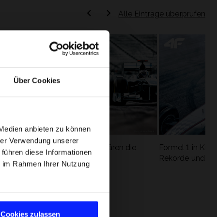
Alle Einträge überprüfen
Über Cookies
 Medien anbieten zu können
hrer Verwendung unserer
Formel 1 Glossar - Wir erklären die
Formel 1 in Kürz
 führen diese Informationen
ung
wichtigsten Rennbegriffe
Rekorde und die
ie im Rahmen Ihrer Nutzung
Cookies zulassen