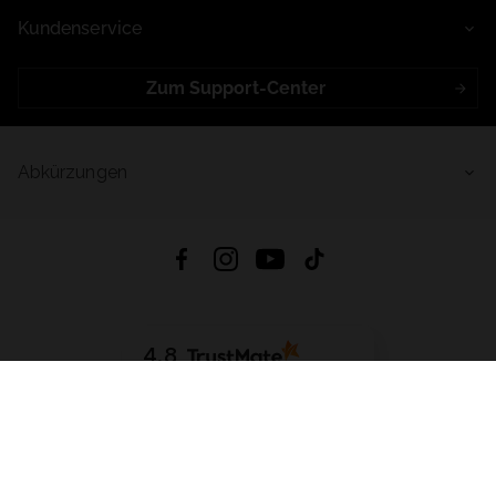
Kundenservice
Zum Support-Center
Abkürzungen
4.8
Basierend auf
998
Bewertungen
von jeher
App Herunterladen:
App Store
Google Play
App Gallery