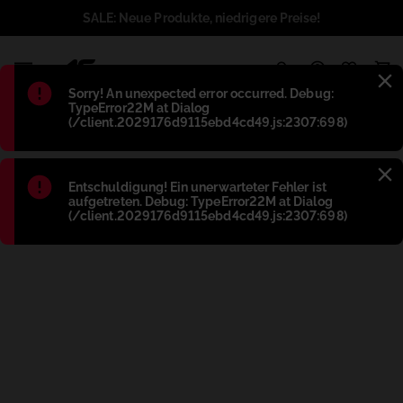
SALE: Neue Produkte, niedrigere Preise!
1
Błąd
:
Sorry! An unexpected error occurred. Debug:
TypeError22M at Dialog
(/client.2029176d9115ebd4cd49.js:2307:698)
Błąd
:
Entschuldigung! Ein unerwarteter Fehler ist
aufgetreten. Debug: TypeError22M at Dialog
(/client.2029176d9115ebd4cd49.js:2307:698)