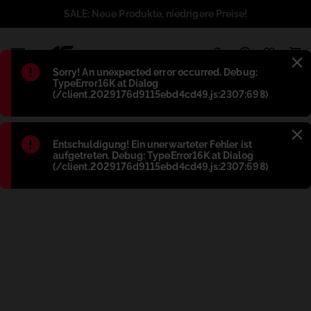
SALE: Neue Produkte, niedrigere Preise!
1
Błąd
:
Sorry! An unexpected error occurred. Debug:
TypeError16K at Dialog
(/client.2029176d9115ebd4cd49.js:2307:698)
Błąd
:
Entschuldigung! Ein unerwarteter Fehler ist
aufgetreten. Debug: TypeError16K at Dialog
(/client.2029176d9115ebd4cd49.js:2307:698)