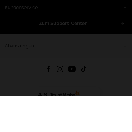
Kundenservice
Zum Support-Center
Abkürzungen
4.8
Basierend auf
998
Bewertungen
von jeher
App Herunterladen:
App Store
Google Play
App Gallery