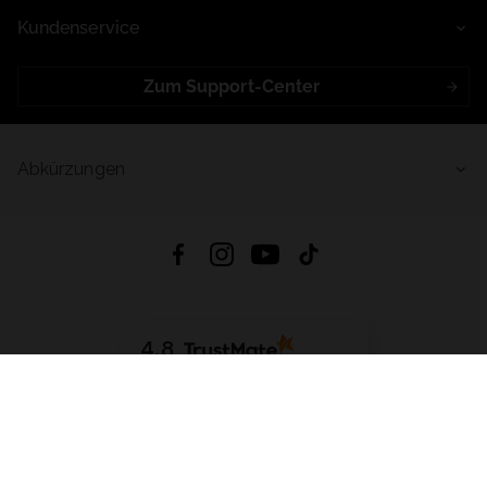
Kundenservice
Zum Support-Center
Abkürzungen
4.8
Basierend auf
998
Bewertungen
von jeher
App Herunterladen:
App Store
Google Play
App Gallery