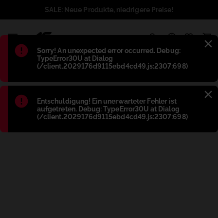
SALE: Neue Produkte, niedrigere Preise!
1
Błąd
:
Sorry! An unexpected error occurred. Debug:
TypeError30U at Dialog
(/client.2029176d9115ebd4cd49.js:2307:698)
Błąd
:
Entschuldigung! Ein unerwarteter Fehler ist
aufgetreten. Debug: TypeError30U at Dialog
(/client.2029176d9115ebd4cd49.js:2307:698)