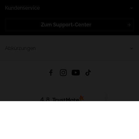
Kundenservice
Zum Support-Center
Abkürzungen
4.8
Basierend auf
998
Bewertungen
von jeher
App Herunterladen:
App Store
Google Play
App Gallery