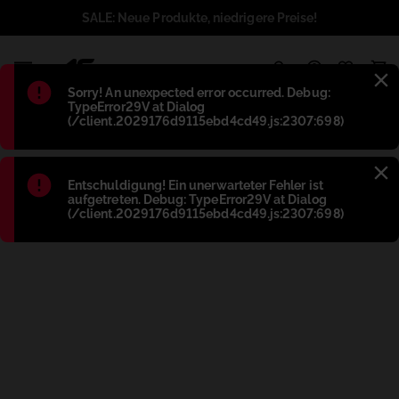
SALE: Neue Produkte, niedrigere Preise!
1
Błąd
:
Sorry! An unexpected error occurred. Debug:
TypeError29V at Dialog
(/client.2029176d9115ebd4cd49.js:2307:698)
Błąd
:
Entschuldigung! Ein unerwarteter Fehler ist
aufgetreten. Debug: TypeError29V at Dialog
(/client.2029176d9115ebd4cd49.js:2307:698)