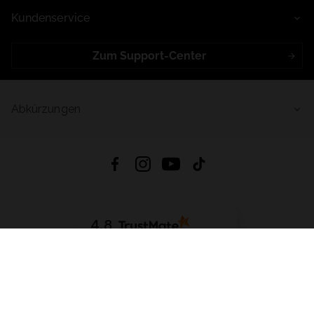
Kundenservice
Zum Support-Center
Abkürzungen
4.8
Basierend auf
998
Bewertungen
von jeher
App Herunterladen:
App Store
Google Play
App Gallery