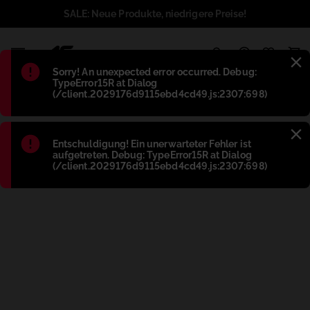
SALE: Neue Produkte, niedrigere Preise!
1
Błąd
:
Sorry! An unexpected error occurred. Debug:
TypeError15R at Dialog
(/client.2029176d9115ebd4cd49.js:2307:698)
Błąd
:
Entschuldigung! Ein unerwarteter Fehler ist
aufgetreten. Debug: TypeError15R at Dialog
(/client.2029176d9115ebd4cd49.js:2307:698)