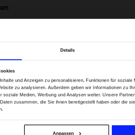
nen
Details
Cookies
nhalte und Anzeigen zu personalisieren, Funktionen für soziale
Website zu analysieren. Außerdem geben wir Informationen zu I
 Motorsportarten -
Formel-1-Strecken, die keine Fehler
r soziale Medien, Werbung und Analysen weiter. Unsere Partner
was
verzeihen - wo Präzision und Erfahr
 Daten zusammen, die Sie ihnen bereitgestellt haben oder die s
sfans am meisten
zählen.
n.
Versandkosten
Unsere Geschäfte finden
Für das Business
Anpassen