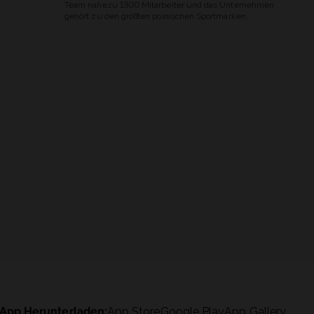
Team nahezu 1300 Mitarbeiter und das Unternehmen
gehört zu den größten polnischen Sportmarken.
App Herunterladen:
App Store
Google Play
App Gallery