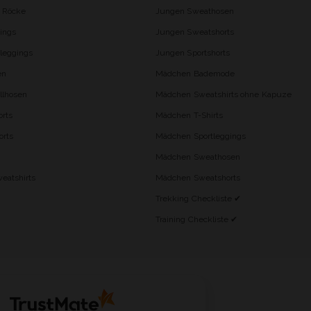
d Röcke
Jungen Sweathosen
ings
Jungen Sweatshorts
leggings
Jungen Sportshorts
en
Mädchen Bademode
lhosen
Mädchen Sweatshirts ohne Kapuze
rts
Mädchen T-Shirts
orts
Mädchen Sportleggings
Mädchen Sweathosen
eatshirts
Mädchen Sweatshorts
Trekking Checkliste ✔
Training Checkliste ✔