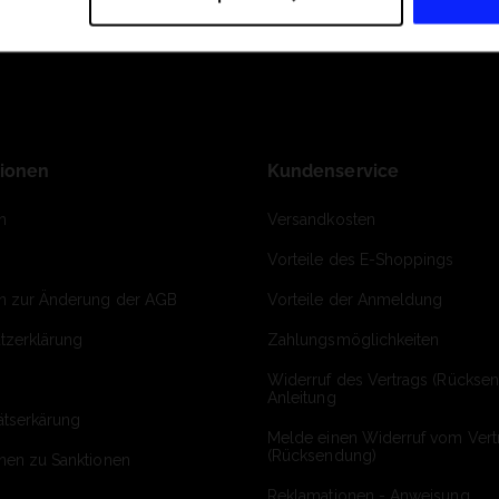
tionen
Kundenservice
m
Versandkosten
Vorteile des E-Shoppings
on zur Änderung der AGB
Vorteile der Anmeldung
tzerklärung
Zahlungsmöglichkeiten
Widerruf des Vertrags (Rückse
Anleitung
ätserkärung
Melde einen Widerruf vom Vert
(Rücksendung)
onen zu Sanktionen
Reklamationen - Anweisung