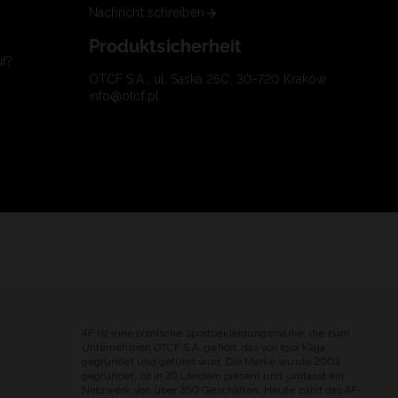
Nachricht schreiben
Produktsicherheit
uf?
OTCF S.A., ul. Saska 25C, 30-720 Kraków
info@otcf.pl
4F ist eine polnische Sportbekleidungsmarke, die zum
Unternehmen OTCF S.A. gehört, das von Igor Klaja
gegründet und geführt wird. Die Marke wurde 2003
gegründet, ist in 39 Ländern präsent und umfasst ein
Netzwerk von über 350 Geschäften. Heute zählt das 4F-