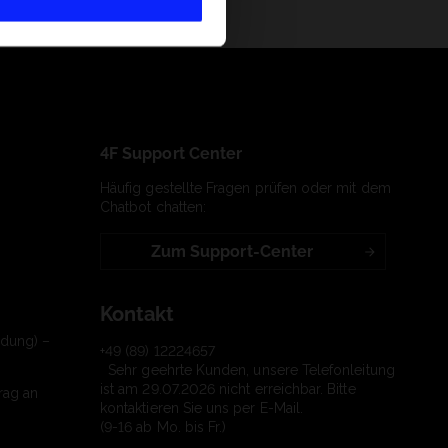
4F Support Center
Häufig gestellte Fragen prüfen oder mit dem
Chatbot chatten:
Zum Support-Center
Kontakt
ndung) –
+49 (89) 12224657
Sehr geehrte Kunden, unsere Telefonleitung
ist am 29.07.2026 nicht erreichbar. Bitte
rag an
kontaktieren Sie uns per E-Mail.
(9-16 ab Mo. bis Fr.)