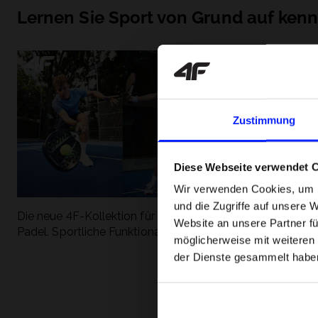
Lernen Sie Sport von Grund auf ken
Zustimmung
Diese Webseite verwendet 
Wir verwenden Cookies, um I
und die Zugriffe auf unsere 
Die neue 4F-Kollektion für Tennis und
Die beliebtesten
Website an unsere Partner fü
Padel. Sportliche Funktionalität trifft auf
entdecken Sie, 
möglicherweise mit weiteren
modernen Stil.
Geschwindigkeit
der Dienste gesammelt habe
begeistert.