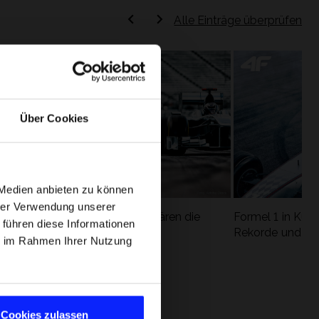
Alle Einträge überprüfen
Über Cookies
 Medien anbieten zu können
hrer Verwendung unserer
Formel 1 Glossar - Wir erklären die
Formel 1 in Kürz
 führen diese Informationen
ung
wichtigsten Rennbegriffe
Rekorde und die
ie im Rahmen Ihrer Nutzung
Cookies zulassen