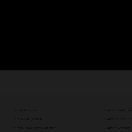
Herren Westen
Damen Tank Top
Herren Laufjacken
Damen Crop Top
Herren Trainingssweatshirt
Damen Westen