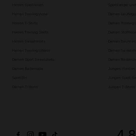
Herren Sporthosen
Sportkleider un
Herren Trainingshose
Damen Lauflegg
Herren T-Shirts
Damen Trainings
Herren Training Shirts
Damen Stoffhos
Herren Sweatshorts
Damen Baumwol
Herren Trainingsshorts
Damen Sweatsho
Damen Sport Sweatshirts
Damen Radlersh
Damen Bademode
Jungen Hoodies
Sport BH
Jungen Sport-Sw
Damen T-shirts
Jungen T-Shirts
4.8