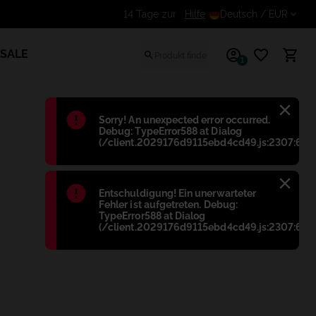
Erhalte einen zusätzlichen Rab
Hilfe
Deutsch
/ EUR
SALE
1
Błąd
:
Sorry! An unexpected error occurred.
Debug: TypeError588 at Dialog
(/client.2029176d9115ebd4cd49.js:2307:698
Błąd
:
Entschuldigung! Ein unerwarteter
Fehler ist aufgetreten. Debug:
TypeError588 at Dialog
(/client.2029176d9115ebd4cd49.js:2307:698