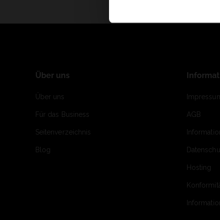
Über uns
Informa
Über uns
Impressu
Für das Business
AGB
Seitenverzeichnis
Informati
Blog
Datenschu
Hosting
Konformit
Informati