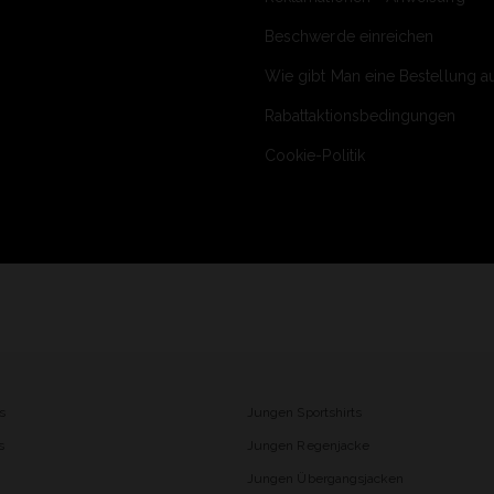
Beschwerde einreichen
Wie gibt Man eine Bestellung a
Rabattaktionsbedingungen
Cookie-Politik
s
Jungen Sportshirts
s
Jungen Regenjacke
Jungen Übergangsjacken