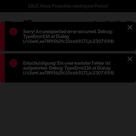
SALE: Neue Produkte, niedrigere Preise!
1
Błąd
:
Sorry! An unexpected error occurred. Debug:
TypeError13A at Dialog
(/client.ae78f95b2fc10ceb9171.js:2307:698)
Błąd
:
Entschuldigung! Ein unerwarteter Fehler ist
aufgetreten. Debug: TypeError13A at Dialog
(/client.ae78f95b2fc10ceb9171.js:2307:698)