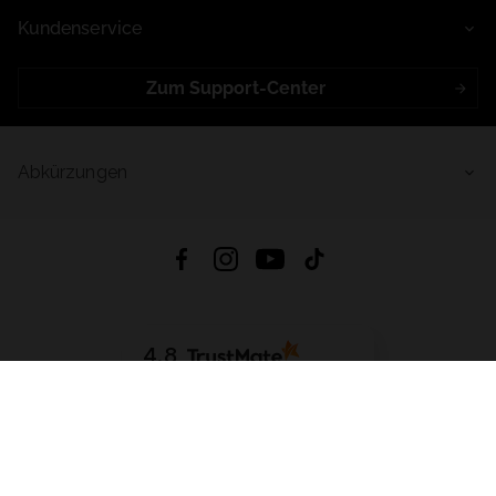
Kundenservice
Zum Support-Center
Abkürzungen
4.8
Basierend auf
998
Bewertungen
von jeher
App Herunterladen:
App Store
Google Play
App Gallery