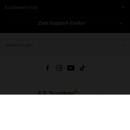
Kundenservice
Zum Support-Center
Abkürzungen
4.8
Basierend auf
998
Bewertungen
von jeher
App Herunterladen:
App Store
Google Play
App Gallery