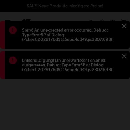
SALE: Neue Produkte, niedrigere Preise!
1
Błąd
:
Sorry! An unexpected error occurred. Debug:
TypeError5P at Dialog
(/client.2029176d9115ebd4cd49.js:2307:698)
Błąd
:
Entschuldigung! Ein unerwarteter Fehler ist
aufgetreten. Debug: TypeError5P at Dialog
(/client.2029176d9115ebd4cd49.js:2307:698)