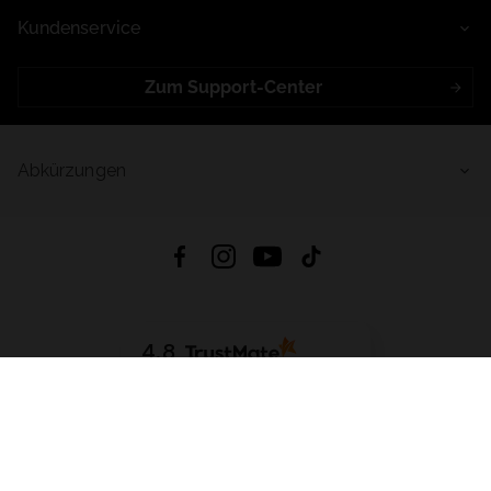
Kundenservice
Zum Support-Center
Abkürzungen
4.8
Basierend auf
998
Bewertungen
von jeher
App Herunterladen:
App Store
Google Play
App Gallery