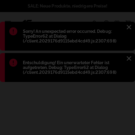
SALE: Neue Produkte, niedrigere Preise!
1
Błąd
:
Sorry! An unexpected error occurred. Debug:
TypeError62 at Dialog
(/client.2029176d9115ebd4cd49.js:2307:698)
Błąd
:
Entschuldigung! Ein unerwarteter Fehler ist
aufgetreten. Debug: TypeError62 at Dialog
(/client.2029176d9115ebd4cd49.js:2307:698)