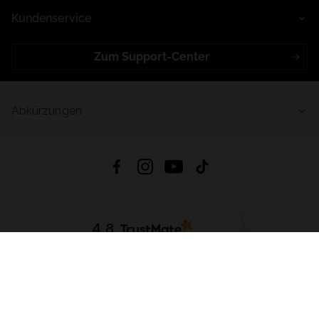
Kundenservice
Zum Support-Center
Abkürzungen
4.8
Basierend auf
998
Bewertungen
von jeher
App Herunterladen:
App Store
Google Play
App Gallery