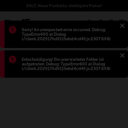
SALE: Neue Produkte, niedrigere Preise!
1
Błąd
:
Sorry! An unexpected error occurred. Debug:
TypeError400 at Dialog
(/client.2029176d9115ebd4cd49.js:2307:698)
Błąd
:
Entschuldigung! Ein unerwarteter Fehler ist
aufgetreten. Debug: TypeError400 at Dialog
(/client.2029176d9115ebd4cd49.js:2307:698)