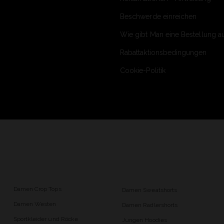
Beschwerde einreichen
Wie gibt Man eine Bestellung a
Rabattaktionsbedingungen
Cookie-Politik
Damen Crop Tops
Damen Sweatshorts
Damen Westen
Damen Radlershorts
Sportkleider und Röcke
Jungen Hoodies