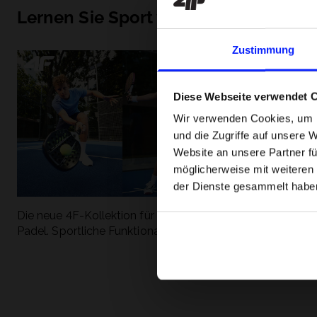
Lernen Sie Sport von Grund auf ken
Zustimmung
Diese Webseite verwendet 
Wir verwenden Cookies, um I
und die Zugriffe auf unsere 
Website an unsere Partner fü
möglicherweise mit weiteren
der Dienste gesammelt habe
Die neue 4F-Kollektion für Tennis und
Die beliebtesten
Padel. Sportliche Funktionalität trifft auf
entdecken Sie, 
modernen Stil.
Geschwindigkeit
begeistert.