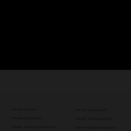
Herren Westen
Herren Sweatshorts
Herren Laufjacken
Herren Trainingsshorts
Herren Trainingssweatshirt
Damen Sport Sweatshirts