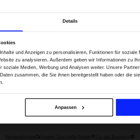
nen
Details
Cookies
nhalte und Anzeigen zu personalisieren, Funktionen für soziale
Website zu analysieren. Außerdem geben wir Informationen zu I
r soziale Medien, Werbung und Analysen weiter. Unsere Partner
 Daten zusammen, die Sie ihnen bereitgestellt haben oder die s
n.
 Motorsportarten -
Formel-1-Strecken, die keine Fehler
was
verzeihen - wo Präzision und Erfahr
Anpassen
sfans am meisten
zählen.
Versandkosten
Unsere Geschäfte finden
Für das Business