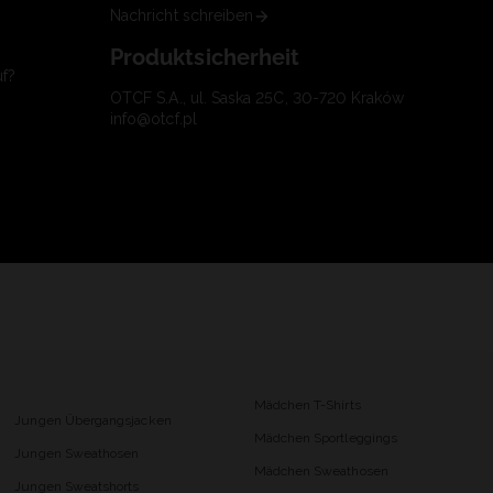
Nachricht schreiben
Produktsicherheit
uf?
OTCF S.A., ul. Saska 25C, 30-720 Kraków
info@otcf.pl
Mädchen T-Shirts
Jungen Übergangsjacken
Mädchen Sportleggings
Jungen Sweathosen
Mädchen Sweathosen
Jungen Sweatshorts