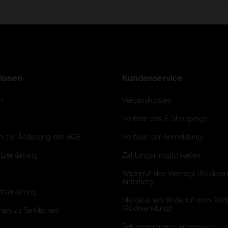
tionen
Kundenservice
m
Versandkosten
Vorteile des E-Shoppings
on zur Änderung der AGB
Vorteile der Anmeldung
tzerklärung
Zahlungsmöglichkeiten
Widerruf des Vertrags (Rückse
Anleitung
ätserkärung
Melde einen Widerruf vom Vert
(Rücksendung)
onen zu Sanktionen
Reklamationen - Anweisung