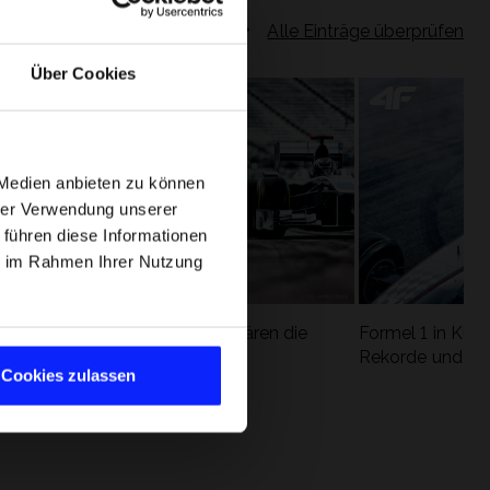
Alle Einträge überprüfen
Über Cookies
 Medien anbieten zu können
hrer Verwendung unserer
 führen diese Informationen
ie im Rahmen Ihrer Nutzung
Formel 1 Glossar - Wir erklären die
Formel 1 in Kürz
ung
wichtigsten Rennbegriffe
Rekorde und die
Cookies zulassen