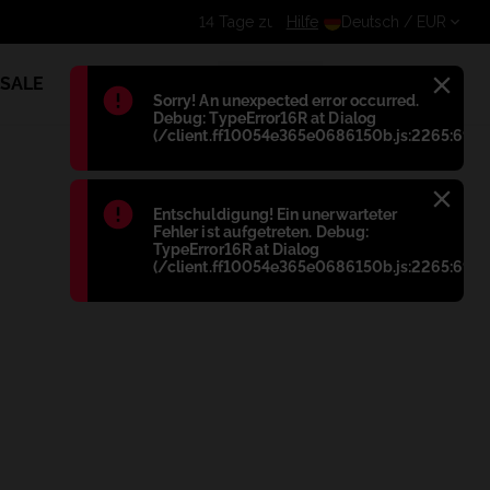
Erhalte einen zusätzlichen Rabatt für eingelogg
Hilfe
Deutsch
/ EUR
SALE
1
Błąd
:
Sorry! An unexpected error occurred.
Debug: TypeError16R at Dialog
(/client.ff10054e365e0686150b.js:2265:698)
Błąd
:
Entschuldigung! Ein unerwarteter
Fehler ist aufgetreten. Debug:
TypeError16R at Dialog
(/client.ff10054e365e0686150b.js:2265:698)