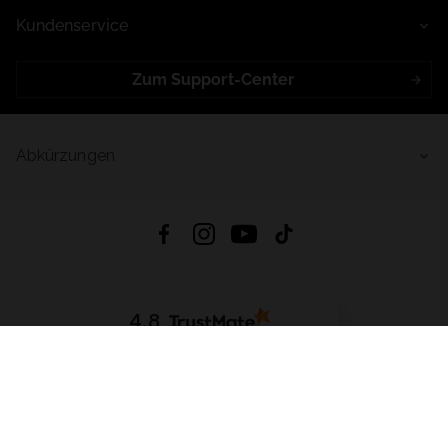
Kundenservice
Zum Support-Center
Abkürzungen
4.8
Basierend auf
998
Bewertungen
von jeher
App Herunterladen:
App Store
Google Play
App Gallery