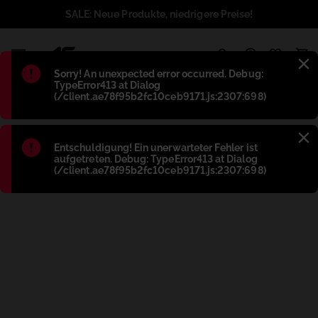
SALE: Neue Produkte, niedrigere Preise!
1
Błąd
:
Sorry! An unexpected error occurred. Debug:
TypeError413 at Dialog
(/client.ae78f95b2fc10ceb9171.js:2307:698)
Błąd
:
Entschuldigung! Ein unerwarteter Fehler ist
aufgetreten. Debug: TypeError413 at Dialog
(/client.ae78f95b2fc10ceb9171.js:2307:698)