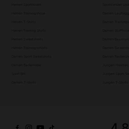
Herren Sporthosen
Sportkleider un
Herren Trainingshose
Damen Lauflegg
Herren T-Shirts
Damen Trainings
Herren Training Shirts
Damen Stoffhos
Herren Sweatshorts
Damen Baumwol
Herren Trainingsshorts
Damen Sweatsho
Damen Sport Sweatshirts
Damen Radlersh
Damen Bademode
Jungen Hoodies
Sport BH
Jungen Sport-Sw
Damen T-shirts
Jungen T-Shirts
4.8