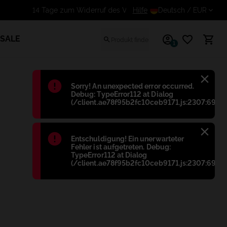
Hilfe
14 Tage zum Widerruf des 
Deutsch
/ EUR
SALE
1
Błąd
:
Sorry! An unexpected error occurred.
Debug: TypeError112 at Dialog
(/client.ae78f95b2fc10ceb9171.js:2307:698)
Błąd
:
Entschuldigung! Ein unerwarteter
Fehler ist aufgetreten. Debug:
TypeError112 at Dialog
(/client.ae78f95b2fc10ceb9171.js:2307:698)