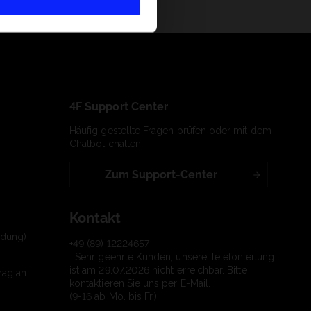
4F Support Center
Häufig gestellte Fragen prüfen oder mit dem
Chatbot chatten:
Zum Support-Center
Kontakt
ndung) –
+49 (89) 12224657
Sehr geehrte Kunden, unsere Telefonleitung
ist am 29.07.2026 nicht erreichbar. Bitte
rag an
kontaktieren Sie uns per E-Mail.
(9-16 ab Mo. bis Fr.)