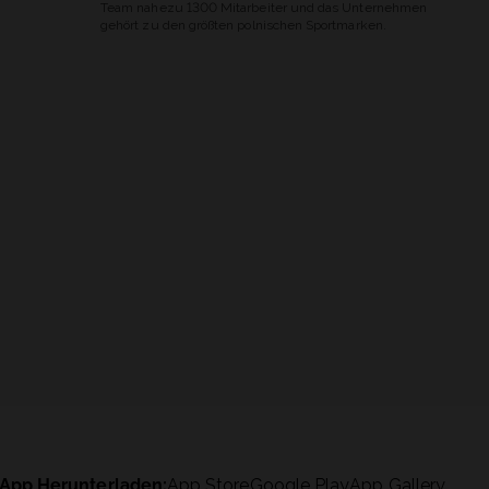
Team nahezu 1300 Mitarbeiter und das Unternehmen
gehört zu den größten polnischen Sportmarken.
App Herunterladen:
App Store
Google Play
App Gallery