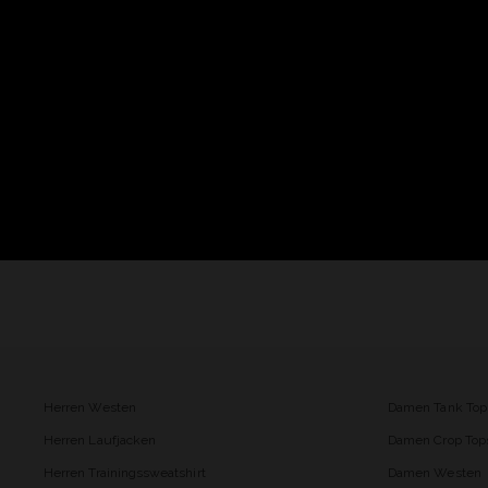
Herren Westen
Damen Tank Top
Herren Laufjacken
Damen Crop Top
Herren Trainingssweatshirt
Damen Westen