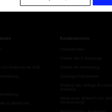
tionen
Kundenservice
m
Versandkosten
Vorteile des E-Shoppings
on zur Änderung der AGB
Vorteile der Anmeldung
tzerklärung
Zahlungsmöglichkeiten
Widerruf des Vertrags (Rückse
Anleitung
ätserkärung
Melde einen Widerruf vom Vert
(Rücksendung)
onen zu Sanktionen
Reklamationen - Anweisung