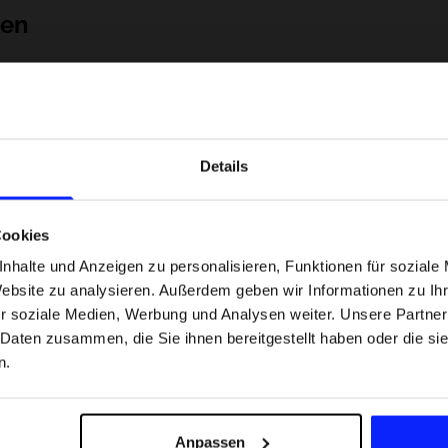
nen
Details
Cookies
nhalte und Anzeigen zu personalisieren, Funktionen für soziale
Website zu analysieren. Außerdem geben wir Informationen zu I
 Motorsportarten -
Formel-1-Strecken, die keine Fehler
r soziale Medien, Werbung und Analysen weiter. Unsere Partner
was
verzeihen - wo Präzision und Erfahr
 Daten zusammen, die Sie ihnen bereitgestellt haben oder die s
sfans am meisten
zählen.
n.
Versandkosten
Unsere Geschäfte finden
Für das Business
Anpassen