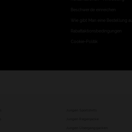
Beschwerde einreichen
Wie gibt Man eine Bestellung a
Rabattaktionsbedingungen
Cookie-Politik
s
Jungen Sportshirts
s
Jungen Regenjacke
Jungen Übergangsjacken