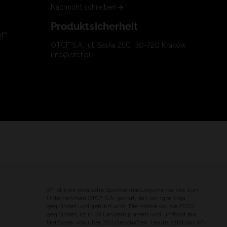
Nachricht schreiben
Produktsicherheit
uf?
OTCF S.A., ul. Saska 25C, 30-720 Kraków
info@otcf.pl
4F ist eine polnische Sportbekleidungsmarke, die zum
Unternehmen OTCF S.A. gehört, das von Igor Klaja
gegründet und geführt wird. Die Marke wurde 2003
gegründet, ist in 39 Ländern präsent und umfasst ein
Netzwerk von über 350 Geschäften. Heute zählt das 4F-