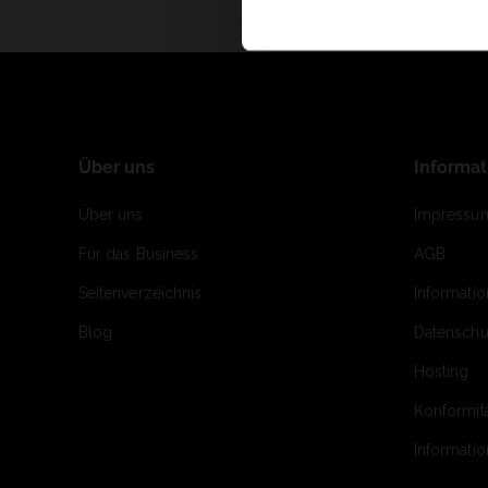
Über uns
Informa
Über uns
Impressu
Für das Business
AGB
Seitenverzeichnis
Informati
Blog
Datenschu
Hosting
Konformit
Informati