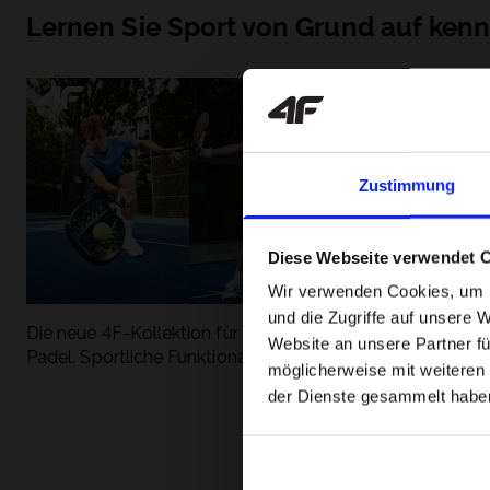
Lernen Sie Sport von Grund auf ken
Zustimmung
Diese Webseite verwendet 
Wir verwenden Cookies, um I
und die Zugriffe auf unsere 
Die neue 4F-Kollektion für Tennis und
Die beliebtesten
Website an unsere Partner fü
Padel. Sportliche Funktionalität trifft auf
entdecken Sie, 
möglicherweise mit weiteren
modernen Stil.
Geschwindigkeit
der Dienste gesammelt habe
begeistert.