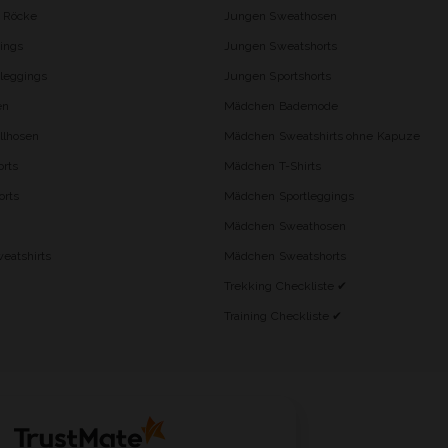
d Röcke
Jungen Sweathosen
ings
Jungen Sweatshorts
leggings
Jungen Sportshorts
en
Mädchen Bademode
lhosen
Mädchen Sweatshirts ohne Kapuze
rts
Mädchen T-Shirts
orts
Mädchen Sportleggings
Mädchen Sweathosen
eatshirts
Mädchen Sweatshorts
Trekking Checkliste ✔
Training Checkliste ✔