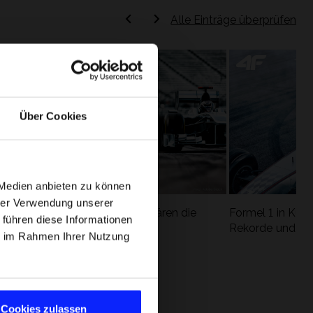
Alle Einträge überprüfen
Über Cookies
 Medien anbieten zu können
hrer Verwendung unserer
Formel 1 Glossar - Wir erklären die
Formel 1 in Kürz
 führen diese Informationen
ung
wichtigsten Rennbegriffe
Rekorde und die
ie im Rahmen Ihrer Nutzung
Cookies zulassen