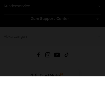
Kundenservice
Zum Support-Center
Abkürzungen
4.8
Basierend auf
998
Bewertungen
von jeher
App Herunterladen:
App Store
Google Play
App Gallery