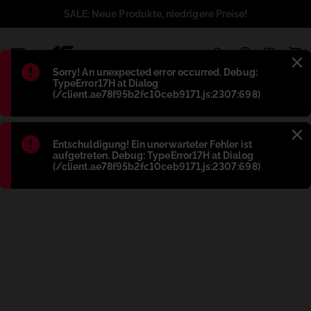
SALE: Neue Produkte, niedrigere Preise!
1
Błąd
:
Sorry! An unexpected error occurred. Debug:
TypeError17H at Dialog
(/client.ae78f95b2fc10ceb9171.js:2307:698)
Błąd
:
Entschuldigung! Ein unerwarteter Fehler ist
aufgetreten. Debug: TypeError17H at Dialog
(/client.ae78f95b2fc10ceb9171.js:2307:698)