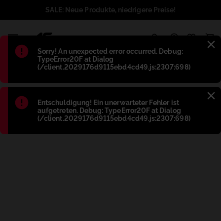
SALE: Neue Produkte, niedrigere Preise!
1
Błąd
:
Sorry! An unexpected error occurred. Debug:
TypeError20F at Dialog
(/client.2029176d9115ebd4cd49.js:2307:698)
Błąd
:
Entschuldigung! Ein unerwarteter Fehler ist
aufgetreten. Debug: TypeError20F at Dialog
(/client.2029176d9115ebd4cd49.js:2307:698)