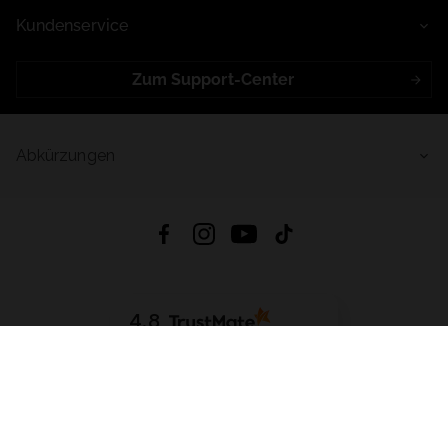
Kundenservice
Zum Support-Center
Abkürzungen
4.8
Basierend auf
998
Bewertungen
von jeher
App Herunterladen:
App Store
Google Play
App Gallery