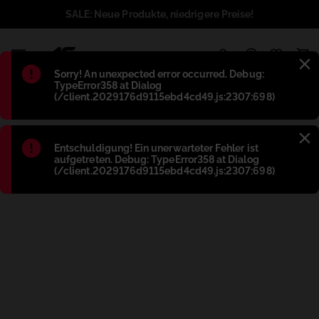
SALE: Neue Produkte, niedrigere Preise!
1
Błąd
:
Sorry! An unexpected error occurred. Debug:
TypeError358 at Dialog
(/client.2029176d9115ebd4cd49.js:2307:698)
Błąd
:
Entschuldigung! Ein unerwarteter Fehler ist
aufgetreten. Debug: TypeError358 at Dialog
(/client.2029176d9115ebd4cd49.js:2307:698)