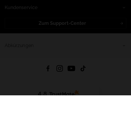
Kundenservice
Zum Support-Center
Abkürzungen
4.8
Basierend auf
998
Bewertungen
von jeher
App Herunterladen:
App Store
Google Play
App Gallery