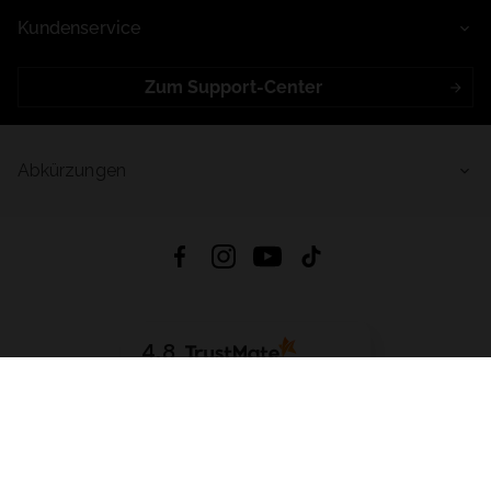
Kundenservice
Zum Support-Center
Abkürzungen
4.8
Basierend auf
998
Bewertungen
von jeher
App Herunterladen:
App Store
Google Play
App Gallery