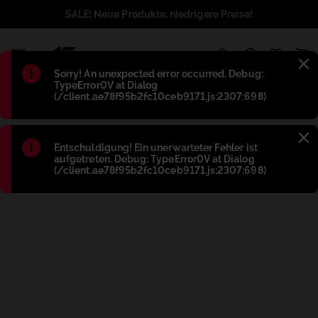
SALE: Neue Produkte, niedrigere Preise!
1
Błąd
:
Sorry! An unexpected error occurred. Debug:
TypeError0V at Dialog
(/client.ae78f95b2fc10ceb9171.js:2307:698)
Błąd
:
Entschuldigung! Ein unerwarteter Fehler ist
aufgetreten. Debug: TypeError0V at Dialog
(/client.ae78f95b2fc10ceb9171.js:2307:698)